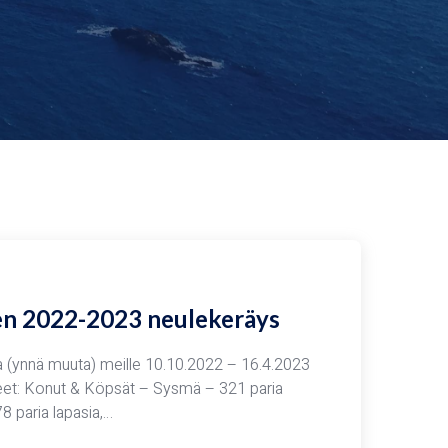
n 2022-2023 neulekeräys
ia (ynnä muuta) meille 10.10.2022 – 16.4.2023
eet: Konut & Köpsät – Sysmä – 321 paria
8 paria lapasia,…