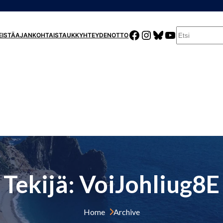
E
FACEBOOK
INSTAGRAM
BLUESKY
YOUTUBE
EISTÄ
AJANKOHTAISTA
UKK
YHTEYDENOTTO
T
S
I
Tekijä:
VoiJohliug8E
Home 
Archive