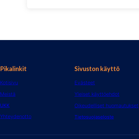
Pikalinkit
Sivuston käyttö
Kotisivu
Evästeet
Meistä
Yleiset käyttöehdot
UKK
Oikeudelliset huomautukset
Yhteydenotto
Tietosuojaseloste