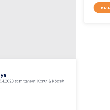
REA
äys
16.4.2023 toimittaneet: Konut & Köpsät
,…