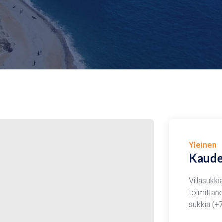
Yleinen
Kaude
Villasukk
toimittan
sukkia (+7