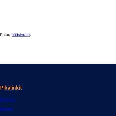
Paluu
pääsivulle
.
Pikalinkit
Kotisivu
Meistä