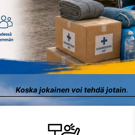
Koska jokainen voi tehdä jotain
.