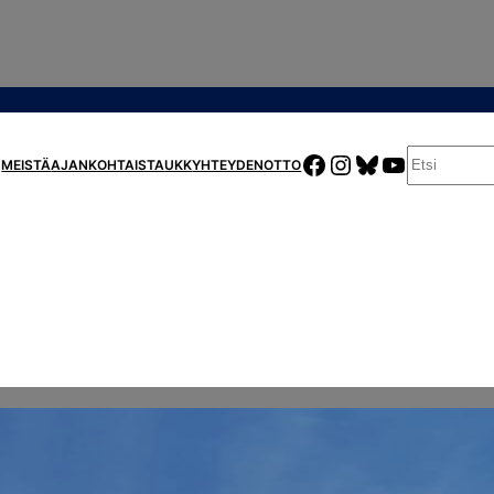
E
FACEBOOK
INSTAGRAM
BLUESKY
YOUTUBE
MEISTÄ
AJANKOHTAISTA
UKK
YHTEYDENOTTO
T
S
I