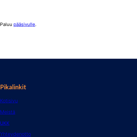
Paluu
pääsivulle
.
Pikalinkit
Kotisivu
Meistä
UKK
Yhteydenotto