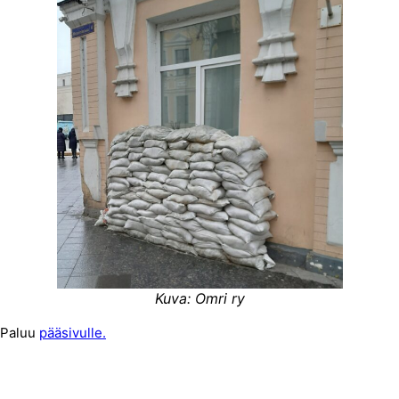
Kuva: Omri ry
Paluu
pääsivulle.