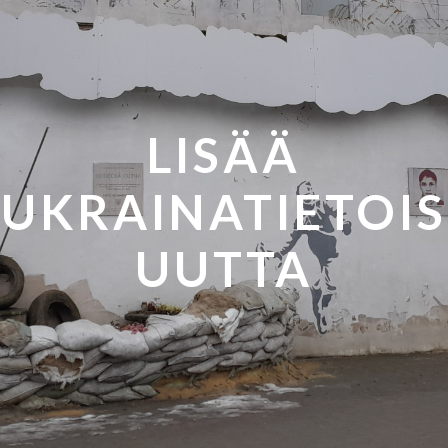
LISÄÄ
UKRAINATIETOIS
UUTTA