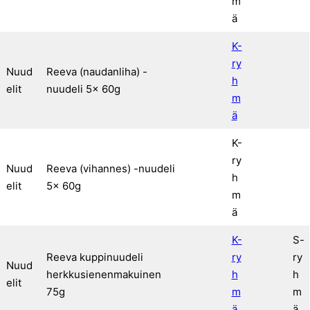
m
ä
K-
ry
Nuud
Reeva (naudanliha) -
h
elit
nuudeli 5x 60g
m
ä
K-
ry
Nuud
Reeva (vihannes) -nuudeli
h
elit
5x 60g
m
ä
K-
S-
Reeva kuppinuudeli
ry
ry
Nuud
herkkusienenmakuinen
h
h
elit
75g
m
m
ä
ä