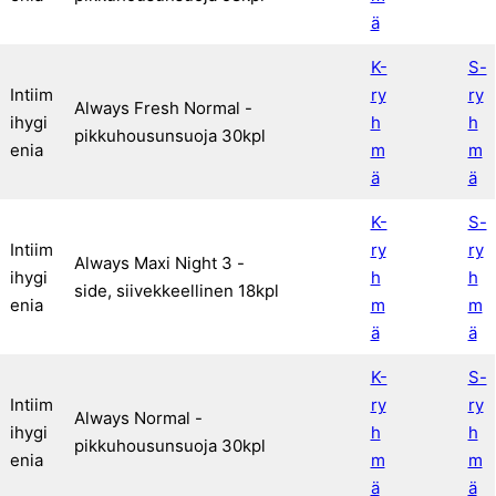
ä
K-
S-
Intiim
ry
ry
Always Fresh Normal -
ihygi
h
h
pikkuhousunsuoja 30kpl
enia
m
m
ä
ä
K-
S-
Intiim
ry
ry
Always Maxi Night 3 -
ihygi
h
h
side, siivekkeellinen 18kpl
enia
m
m
ä
ä
K-
S-
Intiim
ry
ry
Always Normal -
ihygi
h
h
pikkuhousunsuoja 30kpl
enia
m
m
ä
ä