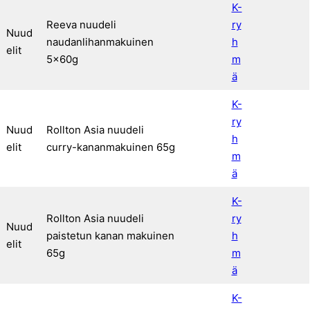
K-
Reeva nuudeli
ry
Nuud
naudanlihanmakuinen
h
elit
5x60g
m
ä
K-
ry
Nuud
Rollton Asia nuudeli
h
elit
curry-kananmakuinen 65g
m
ä
K-
Rollton Asia nuudeli
ry
Nuud
paistetun kanan makuinen
h
elit
65g
m
ä
K-