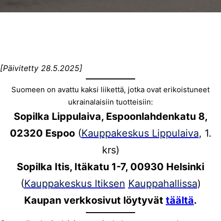
[Päivitetty 28.5.2025]
Suomeen on avattu kaksi liikettä, jotka ovat erikoistuneet
ukrainalaisiin tuotteisiin:
Sopilka Lippulaiva, Espoonlahdenkatu 8,
02320 Espoo
(
Kauppakeskus Lippulaiva
, 1.
krs)
Sopilka Itis, Itäkatu 1-7, 00930 Helsinki
(
Kauppakeskus Itiksen
Kauppahallissa
)
Kaupan verkkosivut löytyvät
täältä
.