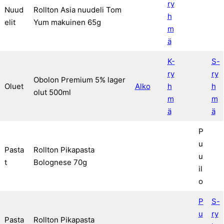
ry
Nuud
Rollton Asia nuudeli Tom
h
elit
Yum makuinen 65g
m
ä
K-
S-
ry
ry
Obolon Premium 5% lager
Oluet
Alko
h
h
olut 500ml
m
m
ä
ä
P
u
Pasta
Rollton Pikapasta
u
t
Bolognese 70g
il
o
P
S-
u
ry
Pasta
Rollton Pikapasta