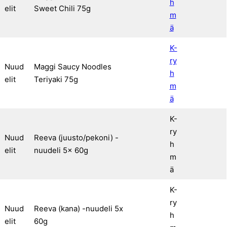
h
elit
Sweet Chili 75g
m
ä
K-
ry
Nuud
Maggi Saucy Noodles
h
elit
Teriyaki 75g
m
ä
K-
ry
Nuud
Reeva (juusto/pekoni) -
h
elit
nuudeli 5x 60g
m
ä
K-
ry
Nuud
Reeva (kana) -nuudeli 5x
h
elit
60g