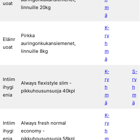
uoat
linnuille 20kg
m
ä
K-
Pirkka
ry
Eläinr
auringonkukansiemenet,
h
uoat
linnuille 8kg
m
ä
K-
S-
Intiim
ry
ry
Always flexistyle slim -
ihygi
h
h
pikkuhousunsuoja 40kpl
enia
m
m
ä
ä
K-
Intiim
Always fresh normal
ry
ihygi
economy -
h
enia
pikkuhousunsuoja 58kpl
m