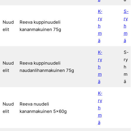
K-
S-
ry
ry
Nuud
Reeva kuppinuudeli
h
h
elit
kananmakuinen 75g
m
m
ä
ä
K-
S-
ry
ry
Nuud
Reeva kuppinuudeli
h
h
elit
naudanlihanmakuinen 75g
m
m
ä
ä
K-
ry
Nuud
Reeva nuudeli
h
elit
kananmakuinen 5x60g
m
ä