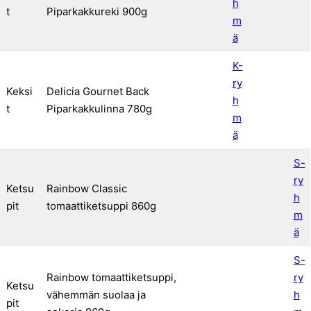
h
t
Piparkakkureki 900g
m
ä
K-
ry
Keksi
Delicia Gournet Back
h
t
Piparkakkulinna 780g
m
ä
S-
ry
Ketsu
Rainbow Classic
h
pit
tomaattiketsuppi 860g
m
ä
S-
Rainbow tomaattiketsuppi,
ry
Ketsu
vähemmän suolaa ja
h
pit