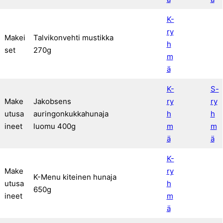
K-
ry
Makei
Talvikonvehti mustikka
h
set
270g
m
ä
K-
S-
Make
Jakobsens
ry
ry
utusa
auringonkukkahunaja
h
h
ineet
luomu 400g
m
m
ä
ä
K-
Make
ry
K-Menu kiteinen hunaja
utusa
h
650g
ineet
m
ä