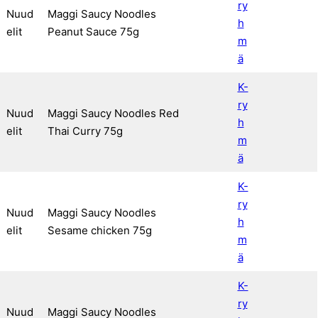
ry
Nuud
Maggi Saucy Noodles
h
elit
Peanut Sauce 75g
m
ä
K-
ry
Nuud
Maggi Saucy Noodles Red
h
elit
Thai Curry 75g
m
ä
K-
ry
Nuud
Maggi Saucy Noodles
h
elit
Sesame chicken 75g
m
ä
K-
ry
Nuud
Maggi Saucy Noodles