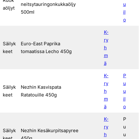
Ruok
neitsytauringonkukkaöljy
u
aöljyt
500ml
il
o
K-
ry
Säilyk
Euro-East Paprika
h
keet
tomaatissa Lecho 450g
m
ä
K-
P
ry
u
Säilyk
Nezhin Kasvispata
h
u
keet
Ratatouille 450g
m
il
ä
o
K-
P
ry
u
Säilyk
Nezhin Kesäkurpitsapyree
h
u
keet
450g