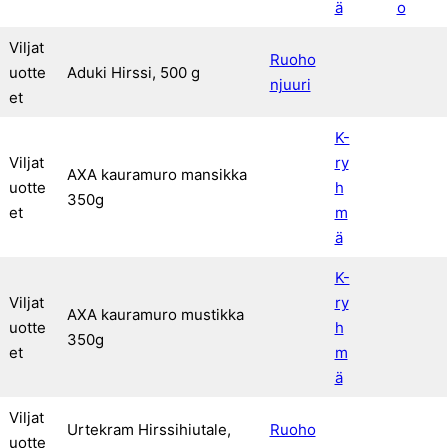
ä
o
Viljat
Ruoho
uotte
Aduki Hirssi, 500 g
njuuri
et
K-
Viljat
ry
AXA kauramuro mansikka
uotte
h
350g
et
m
ä
K-
Viljat
ry
AXA kauramuro mustikka
uotte
h
350g
et
m
ä
Viljat
Urtekram Hirssihiutale,
Ruoho
uotte