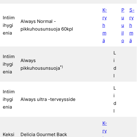
K-
P
S-
Intiim
ry
u
ry
Always Normal -
ihygi
h
u
h
pikkuhousunsuoja 60kpl
enia
m
il
m
ä
o
ä
L
Intiim
Always
i
ihygi
*)
pikkuhousunsuoja
d
enia
l
L
Intiim
i
ihygi
Always ultra -terveysside
d
enia
l
K-
ry
Keksi
Delicia Gourmet Back