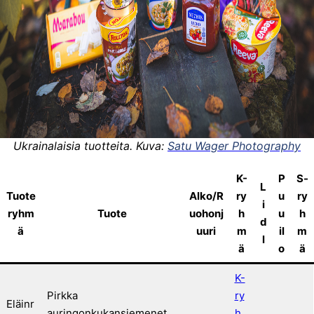
Ukrainalaisia tuotteita. Kuva:
Satu Wager Photography
K-
P
S-
L
Tuote
Alko/R
ry
u
ry
i
ryhm
Tuote
uohonj
h
u
h
d
ä
uuri
m
il
m
l
ä
o
ä
K-
Pirkka
ry
Eläinr
auringonkukansiemenet,
h