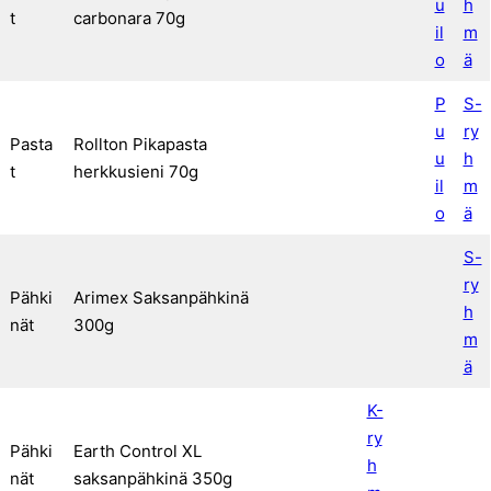
u
h
t
carbonara 70g
il
m
o
ä
P
S-
u
ry
Pasta
Rollton Pikapasta
u
h
t
herkkusieni 70g
il
m
o
ä
S-
ry
Pähki
Arimex Saksanpähkinä
h
nät
300g
m
ä
K-
ry
Pähki
Earth Control XL
h
nät
saksanpähkinä 350g