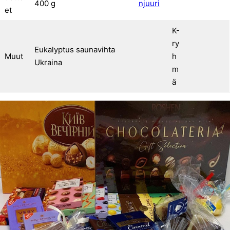
400 g
njuuri
et
K-
ry
Eukalyptus saunavihta
Muut
h
Ukraina
m
ä