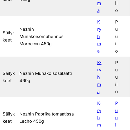
m
il
ä
o
K-
P
Nezhin
ry
u
Säilyk
Munakoisomuhennos
h
u
keet
Moroccan 450g
m
il
ä
o
K-
P
ry
u
Säilyk
Nezhin Munakoisosalaatti
h
u
keet
460g
m
il
ä
o
K-
P
ry
u
Säilyk
Nezhin Paprika tomaatissa
h
u
keet
Lecho 450g
m
il