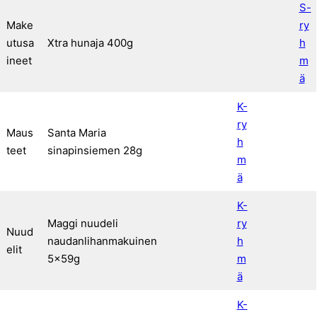
S-
Make
ry
utusa
Xtra hunaja 400g
h
ineet
m
ä
K-
ry
Maus
Santa Maria
h
teet
sinapinsiemen 28g
m
ä
K-
Maggi nuudeli
ry
Nuud
naudanlihanmakuinen
h
elit
5x59g
m
ä
K-