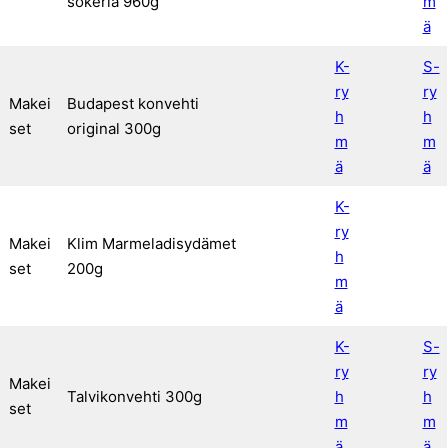
sokeria 960g
m
ä
K-
S-
ry
ry
Makei
Budapest konvehti
h
h
set
original 300g
m
m
ä
ä
K-
ry
Makei
Klim Marmeladisydämet
h
set
200g
m
ä
K-
S-
ry
ry
Makei
Talvikonvehti 300g
h
h
set
m
m
ä
ä