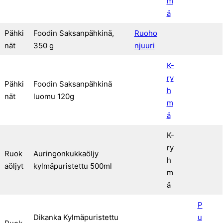
m
ä
Pähki
Foodin Saksanpähkinä,
Ruoho
nät
350 g
njuuri
K-
ry
Pähki
Foodin Saksanpähkinä
h
nät
luomu 120g
m
ä
K-
ry
Ruok
Auringonkukkaöljy
h
aöljyt
kylmäpuristettu 500ml
m
ä
P
Dikanka Kylmäpuristettu
u