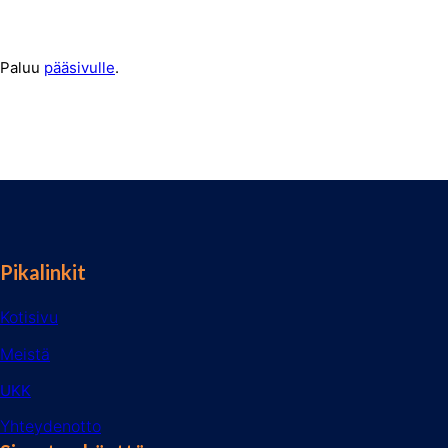
Paluu
pääsivulle
.
Pikalinkit
Kotisivu
Meistä
UKK
Yhteydenotto