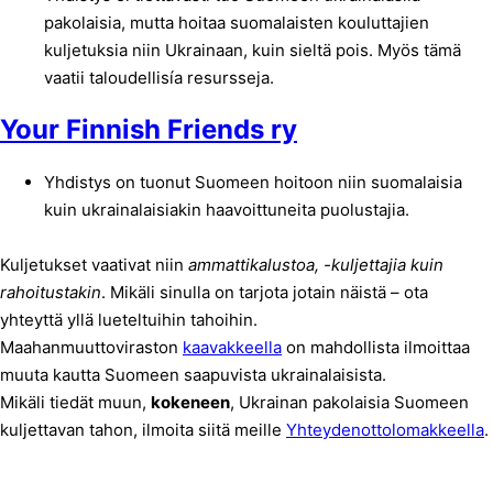
pakolaisia, mutta hoitaa suomalaisten kouluttajien
kuljetuksia niin Ukrainaan, kuin sieltä pois. Myös tämä
vaatii taloudellisía resursseja.
Your Finnish Friends ry
Yhdistys on tuonut Suomeen hoitoon niin suomalaisia
kuin ukrainalaisiakin haavoittuneita puolustajia.
Kuljetukset vaativat niin
ammattikalustoa, -kuljettajia kuin
rahoitustakin
. Mikäli sinulla on tarjota jotain näistä – ota
yhteyttä yllä lueteltuihin tahoihin.
Maahanmuuttoviraston
kaavakkeella
on mahdollista ilmoittaa
muuta kautta Suomeen saapuvista ukrainalaisista.
Mikäli tiedät muun,
kokeneen
, Ukrainan pakolaisia Suomeen
kuljettavan tahon, ilmoita siitä meille
Yhteydenottolomakkeella
.