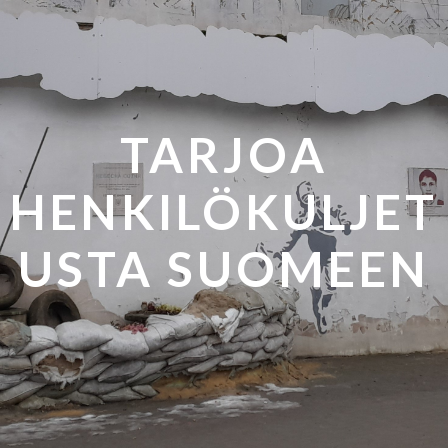
TARJOA
HENKILÖKULJET
USTA SUOMEEN