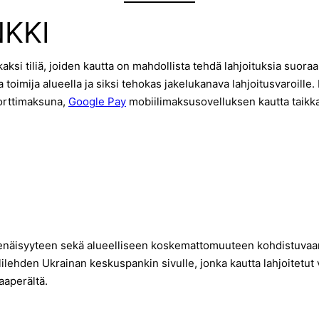
KKI
kaksi tiliä, joiden kautta on mahdollista tehdä lahjoituksia suora
a toimija alueella ja siksi tehokas jakelukanava lahjoitusvaroille
korttimaksuna,
Google Pay
mobiilimaksusovelluksen kautta taikka
enäisyyteen sekä alueelliseen koskemattomuuteen kohdistuvaan 
lilehden Ukrainan keskuspankin sivulle, jonka kautta lahjoitetut 
aaperältä.