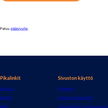
Paluu
pääsivulle
.
Pikalinkit
Sivuston käyttö
Kotisivu
Evästeet
Meistä
Yleiset käyttöehdot
UKK
Oikeudelliset huomautukset