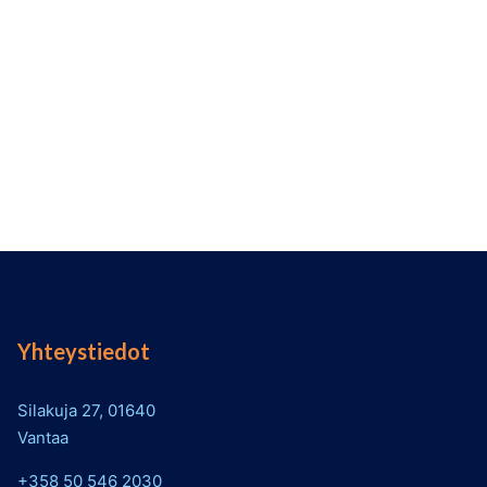
Yhteystiedot
Silakuja 27, 01640
Vantaa
+358 50 546 2030