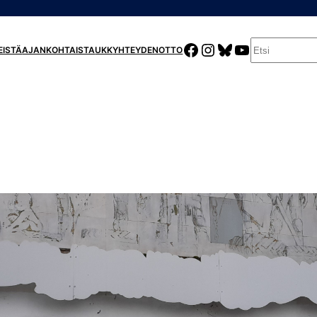
E
FACEBOOK
INSTAGRAM
BLUESKY
YOUTUBE
EISTÄ
AJANKOHTAISTA
UKK
YHTEYDENOTTO
T
S
I