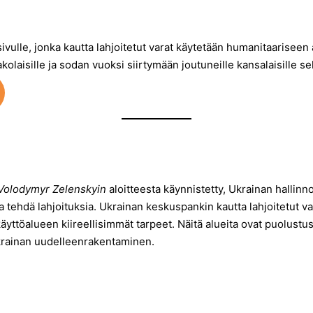
ivulle, jonka kautta lahjoitetut varat käytetään humanitaarisee
kolaisille ja sodan vuoksi siirtymään joutuneille kansalaisille 
Volodymyr Zelenskyin
aloitteesta käynnistetty, Ukrainan hallin
 tehdä lahjoituksia. Ukrainan keskuspankin kautta lahjoitetut va
yttöalueen kiireellisimmät tarpeet. Näitä alueita ovat puolustus
krainan uudelleenrakentaminen.