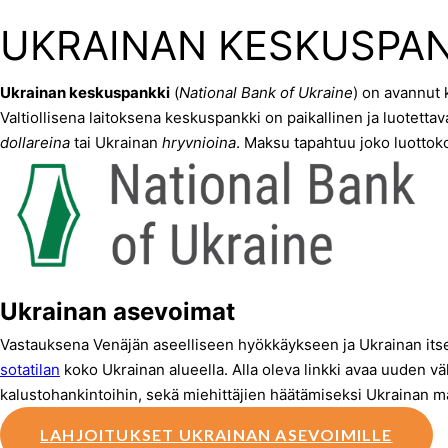
UKRAINAN KESKUSPAN
Ukrainan keskuspankki
(
National Bank of Ukraine
) on avannut 
Valtiollisena laitoksena keskuspankki on paikallinen ja luotettav
dollareina
tai Ukrainan
hryvnioina
. Maksu tapahtuu joko luotto
Ukrainan asevoimat
Vastauksena Venäjän aseelliseen hyökkäykseen ja Ukrainan its
sotatilan
koko Ukrainan alueella. Alla oleva linkki avaa uuden vä
kalustohankintoihin, sekä miehittäjien häätämiseksi Ukrainan m
LAHJOITUKSET UKRAINAN ASEVOIMILLE