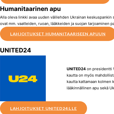
Humanitaarinen apu
Alla oleva linkki avaa uuden välilehden Ukrainan keskuspankin s
ovat mm. vaatteiden, ruoan, lääkkeiden ja suojan tarjoaminen pa
LAHJOITUKSET HUMANITAARISEEN APUUN
UNITED24
UNITED24
on presidentti
kautta on myös mahdollista
kautta kattamaan kolmen kä
lääkinnällinen apu sekä U
LAHJOITUKSET UNITED24:LLE