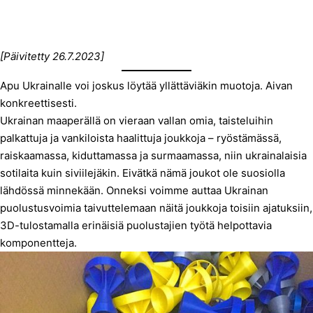
[Päivitetty 26.7.2023]
Apu Ukrainalle voi joskus löytää yllättäviäkin muotoja. Aivan
konkreettisesti.
Ukrainan maaperällä on vieraan vallan omia, taisteluihin
palkattuja ja vankiloista haalittuja joukkoja – ryöstämässä,
raiskaamassa, kiduttamassa ja surmaamassa, niin ukrainalaisia
sotilaita kuin siviilejäkin. Eivätkä nämä joukot ole suosiolla
lähdössä minnekään. Onneksi voimme auttaa Ukrainan
puolustusvoimia taivuttelemaan näitä joukkoja toisiin ajatuksiin,
3D-tulostamalla erinäisiä puolustajien työtä helpottavia
komponentteja.