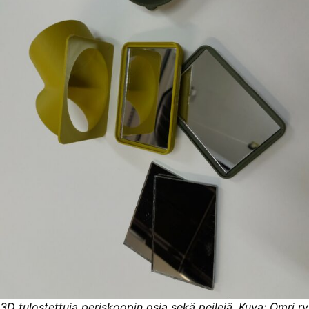
3D tulostettuja periskoopin osia sekä peilejä. Kuva: Omri ry