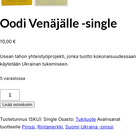
Oodi Venäjälle -single
10,00
€
Usean tahon yhteistyöprojekti, jonka tuotto kokonaisuudessaan
käytetään Ukrainan tukemiseen.
5 varastossa
Oodi
Venäjälle
Lisää ostoskoriin
-
single
Tuotetunnus (SKU):
Single
Osasto:
Tukituote
Avainsanat
määrä
tuotteelle
Pinssi
,
Rintamerkki
,
Suomi-Ukraina -pinssi