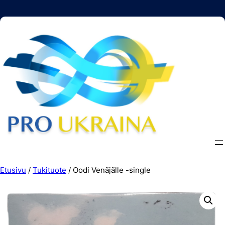
Siirry
sisältöön
Etusivu
/
Tukituote
/ Oodi Venäjälle -single