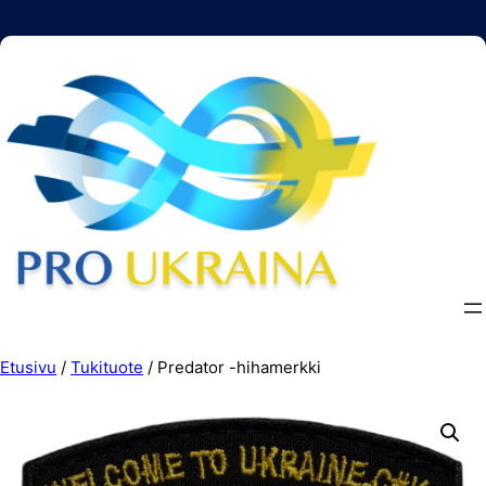
Siirry
sisältöön
Etusivu
/
Tukituote
/ Predator -hihamerkki