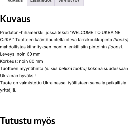
Kuvaus
Lisätiedot
Arviot (0)
Kuvaus
Predator -hihamerkki, jossa teksti ”WELCOME TO UKRAINE,
C#KA.” Tuotteen kääntöpuolella oleva tarrakoukkupinta
(hooks)
mahdollistaa kiinnityksen moniin lenkillisiin pintoihin
(loops)
.
Leveys: noin 60 mm
Korkeus: noin 80 mm
Tuotteen myyntihinta
(ei siis pelkkä tuotto)
kokonaisuudessaan
Ukrainan hyväksi!
Tuote on valmistettu Ukrainassa, työllistäen samalla paikallisia
yrittäjiä.
Tutustu myös