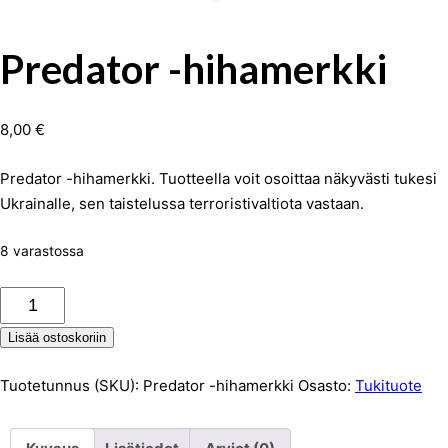
Predator -hihamerkki
8,00
€
Predator -hihamerkki. Tuotteella voit osoittaa näkyvästi tukesi
Ukrainalle, sen taistelussa terroristivaltiota vastaan.
8 varastossa
Predator
-
Lisää ostoskoriin
hihamerkki
määrä
Tuotetunnus (SKU):
Predator -hihamerkki
Osasto:
Tukituote