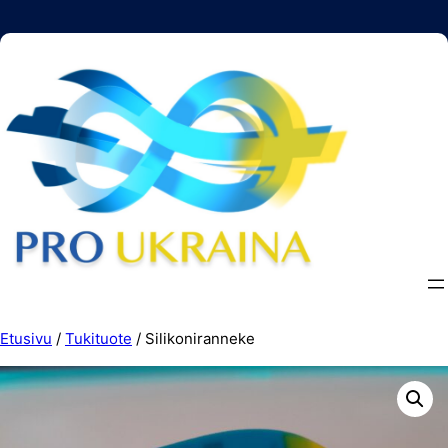
Siirry
sisältöön
Etusivu
/
Tukituote
/ Silikoniranneke