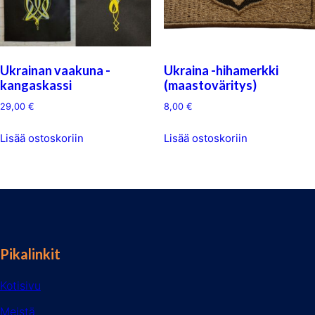
Ukrainan vaakuna -
Ukraina -hihamerkki
kangaskassi
(maastoväritys)
29,00
€
8,00
€
Lisää ostoskoriin
Lisää ostoskoriin
Pikalinkit
Kotisivu
Meistä