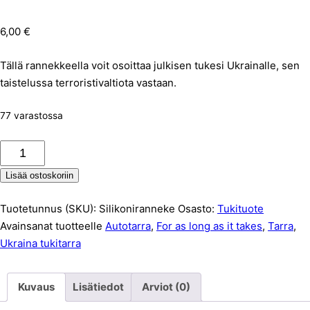
6,00
€
Tällä rannekkeella voit osoittaa julkisen tukesi Ukrainalle, sen
taistelussa terroristivaltiota vastaan.
77 varastossa
Silikoniranneke
määrä
Lisää ostoskoriin
Tuotetunnus (SKU):
Silikoniranneke
Osasto:
Tukituote
Avainsanat tuotteelle
Autotarra
,
For as long as it takes
,
Tarra
,
Ukraina tukitarra
Kuvaus
Lisätiedot
Arviot (0)