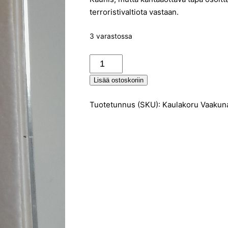
terroristivaltiota vastaan.
3 varastossa
Ukraina
-
Lisää ostoskoriin
kaulakoru
(maxi)
Tuotetunnus (SKU):
Kaulakoru Vaakuna
määrä