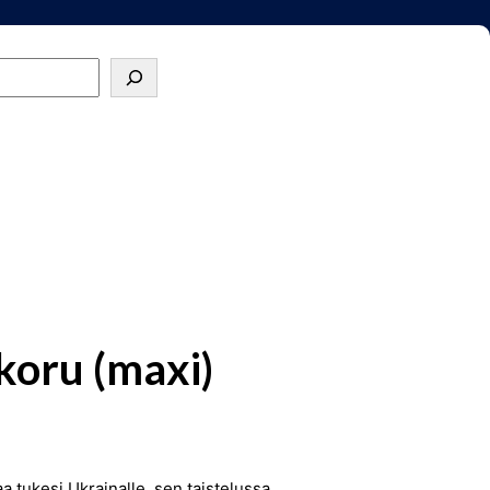
koru (maxi)
a tukesi Ukrainalle, sen taistelussa