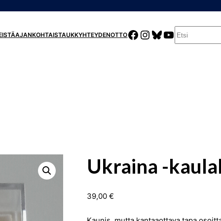
E
FACEBOOK
INSTAGRAM
BLUESKY
YOUTUBE
EISTÄ
AJANKOHTAISTA
UKK
YHTEYDENOTTO
T
S
I
Ukraina -kaula
39,00
€
Kaunis, mutta kantaaottava tapa osoitta