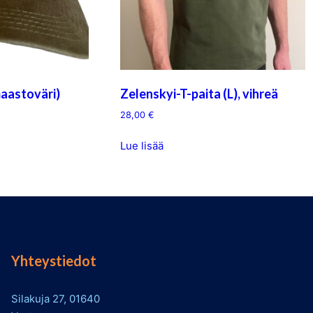
maastoväri)
Zelenskyi-T-paita (L), vihreä
28,00
€
Lue lisää
Yhteystiedot
Silakuja 27, 01640