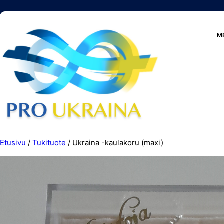
Siirry
sisältöön
M
Etusivu
/
Tukituote
/ Ukraina -kaulakoru (maxi)