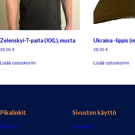
Zelenskyi-T-paita (XXL), musta
Ukraina -lippis (
28,00
€
28,00
€
Lisää ostoskoriin
Lisää ostoskoriin
Pikalinkit
Sivuston käyttö
Kotisivu
Evästeet