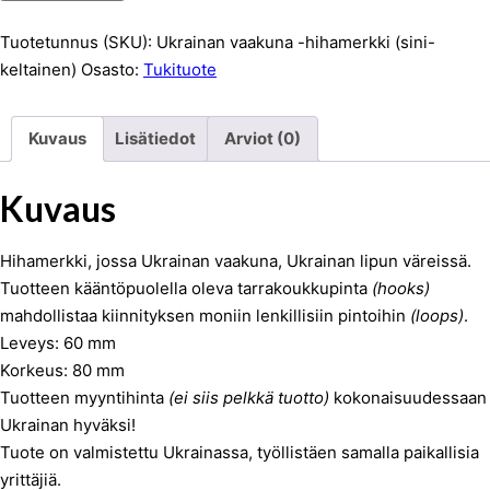
-
hihamerkki
Tuotetunnus (SKU):
Ukrainan vaakuna -hihamerkki (sini-
määrä
keltainen)
Osasto:
Tukituote
Kuvaus
Lisätiedot
Arviot (0)
Kuvaus
Hihamerkki, jossa Ukrainan vaakuna, Ukrainan lipun väreissä.
Tuotteen kääntöpuolella oleva tarrakoukkupinta
(hooks)
mahdollistaa kiinnityksen moniin lenkillisiin pintoihin
(loops)
.
Leveys: 60 mm
Korkeus: 80 mm
Tuotteen myyntihinta
(ei siis pelkkä tuotto)
kokonaisuudessaan
Ukrainan hyväksi!
Tuote on valmistettu Ukrainassa, työllistäen samalla paikallisia
yrittäjiä.