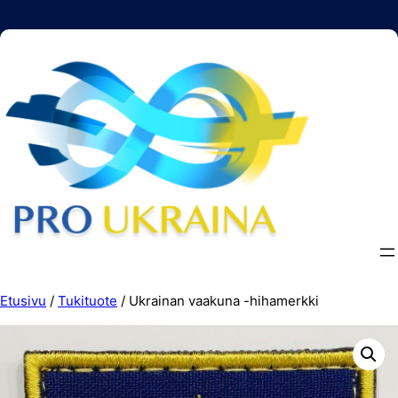
Siirry
sisältöön
Etusivu
/
Tukituote
/ Ukrainan vaakuna -hihamerkki