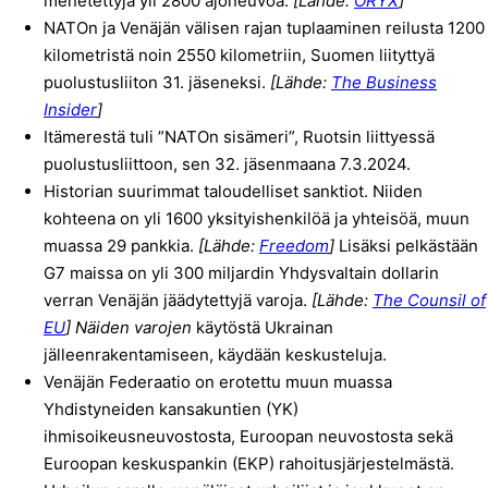
menetettyjä yli 2800 ajoneuvoa.
[Lähde:
ORYX
]
NATOn ja Venäjän välisen rajan tuplaaminen reilusta 1200
kilometristä noin 2550 kilometriin, Suomen liityttyä
puolustusliiton 31. jäseneksi.
[Lähde:
The Business
Insider
]
Itämerestä tuli ”NATOn sisämeri”, Ruotsin liittyessä
puolustusliittoon, sen 32. jäsenmaana 7.3.2024.
Historian suurimmat taloudelliset sanktiot. Niiden
kohteena on yli 1600 yksityishenkilöä ja yhteisöä, muun
muassa 29 pankkia.
[Lähde:
Freedom
]
Lisäksi pelkästään
G7 maissa on yli 300 miljardin Yhdysvaltain dollarin
verran Venäjän jäädytettyjä varoja.
[Lähde:
The Counsil of
EU
] Näiden varojen
käytöstä Ukrainan
jälleenrakentamiseen, käydään keskusteluja.
Venäjän Federaatio on erotettu muun muassa
Yhdistyneiden kansakuntien (YK)
ihmisoikeusneuvostosta, Euroopan neuvostosta sekä
Euroopan keskuspankin (EKP) rahoitusjärjestelmästä.