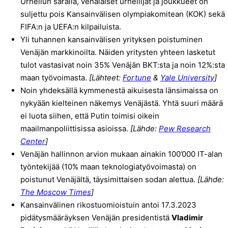
Urheilun saralla, venäläiset urheilijat ja joukkueet on
suljettu pois Kansainvälisen olympiakomitean (KOK) sekä
FIFA:n ja UEFA:n kilpailuista.
Yli tuhannen kansainvälisen yrityksen poistuminen
Venäjän markkinoilta. Näiden yritysten yhteen lasketut
tulot vastasivat noin 35% Venäjän BKT:sta ja noin 12%:sta
maan työvoimasta.
[Lähteet:
Fortune
&
Yale University
]
Noin yhdeksällä kymmenestä aikuisesta länsimaissa on
nykyään kielteinen näkemys Venäjästä. Yhtä suuri määrä
ei luota siihen, että Putin toimisi oikein
maailmanpoliittisissa asioissa.
[Lähde:
Pew Research
Center
]
Venäjän hallinnon arvion mukaan ainakin 100’000 IT-alan
työntekijää (10% maan teknologiatyövoimasta) on
poistunut Venäjältä, täysimittaisen sodan alettua.
[Lähde:
The Moscow Times
]
Kansainvälinen rikostuomioistuin antoi 17.3.2023
pidätysmääräyksen Venäjän presidentistä
Vladimir