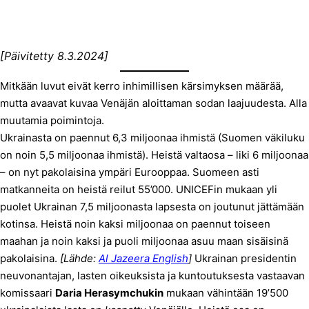
[Päivitetty 8.3.2024]
Mitkään luvut eivät kerro inhimillisen kärsimyksen määrää,
mutta avaavat kuvaa Venäjän aloittaman sodan laajuudesta. Alla
muutamia poimintoja.
Ukrainasta on paennut 6,3 miljoonaa ihmistä (Suomen väkiluku
on noin 5,5 miljoonaa ihmistä). Heistä valtaosa – liki 6 miljoonaa
– on nyt pakolaisina ympäri Eurooppaa. Suomeen asti
matkanneita on heistä reilut 55’000. UNICEFin mukaan yli
puolet Ukrainan 7,5 miljoonasta lapsesta on joutunut jättämään
kotinsa. Heistä noin kaksi miljoonaa on paennut toiseen
maahan ja noin kaksi ja puoli miljoonaa asuu maan sisäisinä
pakolaisina.
[Lähde:
Al Jazeera English
]
Ukrainan presidentin
neuvonantajan, lasten oikeuksista ja kuntoutuksesta vastaavan
komissaari
Daria Herasymchukin
mukaan vähintään 19’500