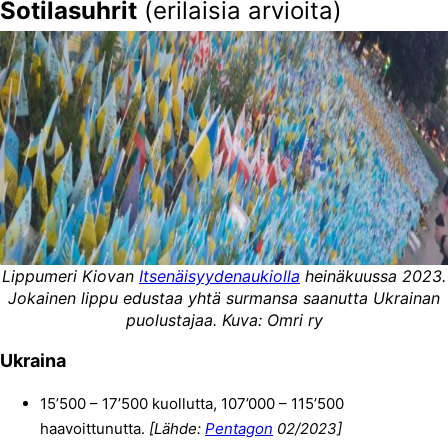
Sotilasuhrit
(erilaisia arvioita)
Lippumeri Kiovan
Itsenäisyydenaukiolla
heinäkuussa 2023.
Jokainen lippu edustaa yhtä surmansa saanutta Ukrainan
puolustajaa. Kuva: Omri ry
Ukraina
15’500 – 17’500 kuollutta, 107’000 – 115’500
haavoittunutta.
[Lähde:
Pentagon
02/2023]