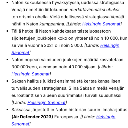
Naton kokouksessa hyväksytyssä, uudessa strategiassa
Venäjä nimettiin liittokunnan
merkittävimmäksi uhaksi
,
terrorismin ohella. Vielä edellisessä strategiassa Venäjä
nähtiin Naton
kumppanina
.
[Lähde:
Helsingin Sanomat
]
Tällä hetkellä Naton kahdeksaan taisteluosastoon
sijoitettujen joukkojen koko on yhteensä noin 10 000, kun
se vielä vuonna 2021 oli noin 5 000.
[Lähde:
Helsingin
Sanomat
]
Naton nopean valmiuden joukkojen määrää kasvatetaan
300 000:een, aiemman noin 40 000 sijaan.
[Lähde:
Helsingin Sanomat
]
Saksan hallitus julkisti ensimmäistä kertaa kansallisen
turvallisuuden strategiansa. Siinä Saksa nimeää Venäjän
euroatlanttisen alueen suurimmaksi turvallisuusuhaksi.
[Lähde:
Helsingin Sanomat
]
Saksassa järjestettiin Naton historian suurin ilmaharjoitus
(Air Defender 2023)
Euroopassa.
[Lähde:
Helsingin
Sanomat
]