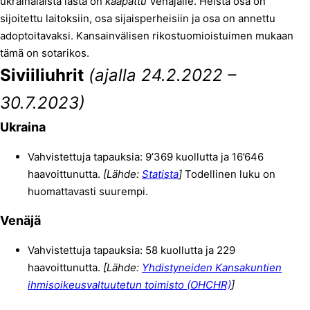
ukrainalaista lasta on
kaapattu
Venäjälle. Heistä osa on
sijoitettu laitoksiin, osa sijaisperheisiin ja osa on annettu
adoptoitavaksi. Kansainvälisen rikostuomioistuimen mukaan
tämä on sotarikos.
Siviiliuhrit
(ajalla 24.2.2022 –
30.7.2023)
Ukraina
Vahvistettuja tapauksia: 9’369 kuollutta ja 16’646
haavoittunutta.
[Lähde:
Statista
]
Todellinen luku on
huomattavasti suurempi.
Venäjä
Vahvistettuja tapauksia: 58 kuollutta ja 229
haavoittunutta.
[Lähde:
Yhdistyneiden Kansakuntien
ihmisoikeusvaltuutetun toimisto (OHCHR)
]