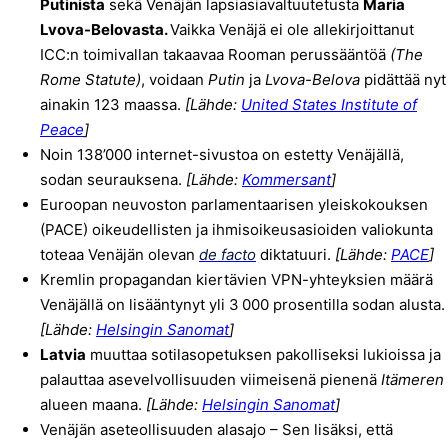
Putinista
sekä Venäjän lapsiasiavaltuutetusta
Maria
Lvova-Belovasta.
Vaikka Venäjä ei ole allekirjoittanut
ICC:n toimivallan takaavaa Rooman perussääntöä
(The
Rome Statute)
, voidaan
Putin
ja
Lvova-Belova
pidättää nyt
ainakin 123 maassa.
[Lähde:
United States Institute of
Peace
]
Noin 138’000 internet-sivustoa on estetty Venäjällä,
sodan seurauksena.
[Lähde:
Kommersant
]
Euroopan neuvoston parlamentaarisen yleiskokouksen
(PACE) oikeudellisten ja ihmisoikeusasioiden valiokunta
toteaa Venäjän olevan
de facto
diktatuuri.
[Lähde:
PACE
]
Kremlin propagandan kiertävien VPN-yhteyksien määrä
Venäjällä on lisääntynyt yli 3 000 prosentilla sodan alusta.
[Lähde:
Helsingin Sanomat
]
Latvia
muuttaa sotilasopetuksen pakolliseksi lukioissa ja
palauttaa asevelvollisuuden viimeisenä pienenä
Itämeren
alueen maana.
[Lähde:
Helsingin Sanomat
]
Venäjän aseteollisuuden alasajo – Sen lisäksi, että