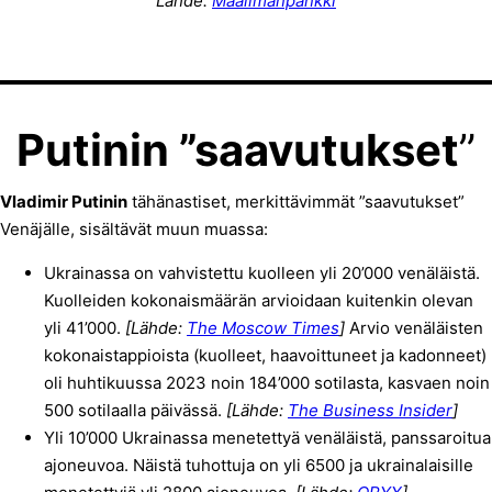
Lähde:
Maailmanpankki
Putinin ”saavutukset
”
Vladimir Putinin
tähänastiset, merkittävimmät ”saavutukset”
Venäjälle, sisältävät muun muassa:
Ukrainassa on vahvistettu kuolleen yli 20’000 venäläistä.
Kuolleiden kokonaismäärän arvioidaan kuitenkin olevan
yli 41’000.
[Lähde:
The Moscow Times
]
Arvio venäläisten
kokonaistappioista (kuolleet, haavoittuneet ja kadonneet)
oli huhtikuussa 2023 noin 184’000 sotilasta, kasvaen noin
500 sotilaalla päivässä.
[Lähde:
The Business Insider
]
Yli 10’000 Ukrainassa menetettyä venäläistä, panssaroitua
ajoneuvoa. Näistä tuhottuja on yli 6500 ja ukrainalaisille