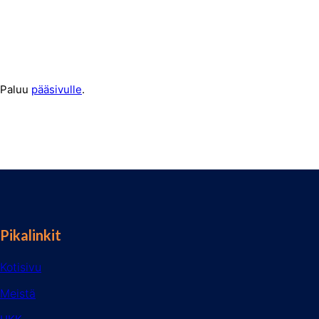
Paluu
pääsivulle
.
Pikalinkit
Kotisivu
Meistä