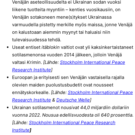
Venäjän aseteollisuudelta ei Ukrainan sodan vuoksi
liikene tuotteita myyntiin – kenties vuosikausiin, on
Venäjän sotakoneen mene(s)tykset Ukrainassa
varmuudella pistetty merkille myös maissa, jonne Venäjä
on kalustoaan aiemmin myynyt tai haluaisi niin
tulevaisuudessa tehdä.
Useat entiset
itäblokin
valtiot ovat yli kaksinkertaistaneet
sotilasmenonsa vuoden 2014 jälkeen, jolloin Venäjä
valtasi
Krimin
.
[Lähde:
S
tockholm International Peace
Research Institute
]
Euroopan ja erityisesti sen Venäjän vastaisella rajalla
olevien maiden puolustusbudetit ovat nousseet
ennätyskorkealle.
[Lähde:
S
tockholm International Peace
Research Institute
&
Deutsche Welle
]
Ukrainan sotilasmenot n
ousivat 44,0 miljardiin dollariin
vuonna 2022. Nousua edellisvuodesta oli 640 prosenttia.
[Lähde:
Stockholm International Peace Research
Institute
]