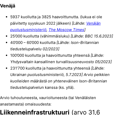
Venäjä
5937 kuollutta ja 3825 haavoittunutta. (lukua ei ole
päivitetty syyskuun 2022 jälkeen)
[Lähde:
Venäjän
puolustusministeriö
,
The Moscow Times
]
25’000 kuollutta (vähimmäisluku)
[Lähde: BBC 15.6.2023]
40’000 – 60’000 kuollutta
[Lähde: Ison-Britannian
tiedustelupalvelu 02/2023]
100’000 kuollutta ja haavoittunutta yhteensä
[Lähde:
Yhdysvaltain kansallinen turvallisuusneuvosto 05/2023]
231’700 kuollutta ja haavoittunutta yhteensä
[Lähde:
Ukrainan puolustusministeriö, 5.7.2023] Arvio pelkkien
kuolleiden määrästä on yhteneväinen Ison-Britannian
tiedustelupalvelu
n kanssa (ks. yllä).
Arvio tuhoutuneesta, vaurioituneesta (tai Venäläisten
anastamasta) omaisuudesta:
Liikenneinfrastruktuuri
(arvo 31,6