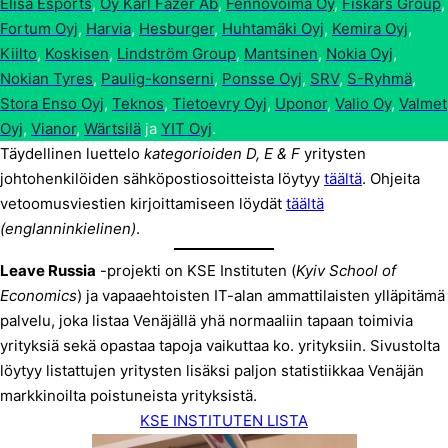
Elisa Esports
,
Oy Karl Fazer Ab
,
Fennovoima Oy
,
Fiskars Group
,
Fortum Oyj
,
Harvia
,
Hesburger
,
Huhtamäki Oyj
,
Kemira Oyj
,
Kiilto
,
Koskisen
,
Lindström Group
,
Mantsinen
,
Nokia Oyj
,
Nokian Tyres
,
Paulig-konserni
,
Ponsse Oyj
,
SRV
,
S-Ryhmä
,
Stora Enso Oyj
,
Teknos
,
Tietoevry Oyj
,
Uponor
,
Valio Oy
,
Valmet
Oyj
,
Vianor
,
Wärtsilä
ja
YIT Oyj
.
Täydellinen luettelo
kategorioiden D, E & F
yritysten
johtohenkilöiden sähköpostiosoitteista löytyy
täältä
. Ohjeita
vetoomusviestien kirjoittamiseen löydät
täältä
(englanninkielinen)
.
Leave Russia
-projekti on KSE Instituten (
Kyiv School of
Economics
) ja vapaaehtoisten IT-alan ammattilaisten ylläpitämä
palvelu, joka listaa Venäjällä yhä normaaliin tapaan toimivia
yrityksiä sekä opastaa tapoja vaikuttaa ko. yrityksiin. Sivustolta
löytyy listattujen yritysten lisäksi paljon statistiikkaa Venäjän
markkinoilta poistuneista yrityksistä.
KSE INSTITUTEN LISTA