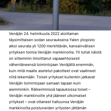
Venäjän 24. helmikuuta 2022 aloittaman
täysimittaisen sodan seurauksena Yalen yliopisto
alkoi seurata yli 1200 merkittävän, kansainvälisen
yrityksen toimia Venäjän markkinoilla. Yli tuhat näistä
on sittemmin ilmoittanut vapaaehtoisesti
vähentäneensä toimintojaan Venäjällä enemmän,
kuin mitä maalle asetetut pakotteet ovat vaatineet
niitä tekemään. Toiset yritykset kuitenkin jatkavat
Venäjän toimintojaan samaan tapaan kuin
aiemminkin. Räikeimmissä tapauksissa toiset –
Venäjän markkinoille yhä jääneet ulkomaiset
yritykset – ovat ottaneet haltuunsa Venäjän
markkinoilta poistuneiden yritysten jättämän