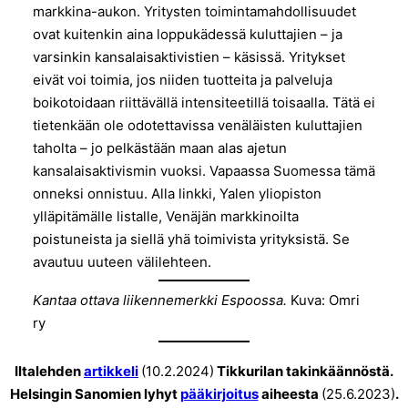
markkina-aukon. Yritysten toimintamahdollisuudet
ovat kuitenkin aina loppukädessä kuluttajien – ja
varsinkin kansalaisaktivistien – käsissä. Yritykset
eivät voi toimia, jos niiden tuotteita ja palveluja
boikotoidaan riittävällä intensiteetillä toisaalla. Tätä ei
tietenkään ole odotettavissa venäläisten kuluttajien
taholta – jo pelkästään maan alas ajetun
kansalaisaktivismin vuoksi. Vapaassa Suomessa tämä
onneksi onnistuu. Alla linkki, Yalen yliopiston
ylläpitämälle listalle, Venäjän markkinoilta
poistuneista ja siellä yhä toimivista yrityksistä. Se
avautuu uuteen välilehteen.
Kantaa ottava liikennemerkki Espoossa.
Kuva: Omri
ry
Iltalehden
artikkeli
(10.2.2024)
Tikkurilan takinkäännöstä.
Helsingin Sanomien lyhyt
pääkirjoitus
aiheesta
(25.6.2023)
.