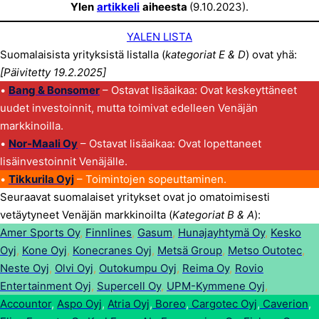
Ylen
artikkeli
aiheesta
(9.10.2023).
YALEN LISTA
Suomalaisista yrityksistä listalla (
kategoriat E & D
) ovat yhä:
[Päivitetty 19.2.2025]
•
Bang & Bonsomer
– Ostavat lisäaikaa: Ovat keskeyttäneet
uudet investoinnit, mutta toimivat edelleen Venäjän
markkinoilla.
•
Nor-Maali Oy
– Ostavat lisäaikaa: Ovat lopettaneet
lisäinvestoinnit Venäjälle.
•
Tikkurila Oyj
– Toimintojen sopeuttaminen.
Seuraavat suomalaiset yritykset ovat jo omatoimisesti
vetäytyneet Venäjän markkinoilta (
Kategoriat B & A
):
Amer Sports Oy
,
Finnlines
,
Gasum
,
Hunajayhtymä Oy
,
Kesko
Oyj
,
Kone Oyj
,
Konecranes Oyj
,
Metsä Group
,
Metso Outotec
,
Neste Oyj
,
Olvi Oyj
,
Outokumpu Oyj
,
Reima Oy
,
Rovio
Entertainment Oyj
,
Supercell Oy
,
UPM-Kymmene Oyj
,
Accountor
,
Aspo Oyj
,
Atria Oyj
,
Boreo
,
Cargotec Oyj
,
Caverion
,