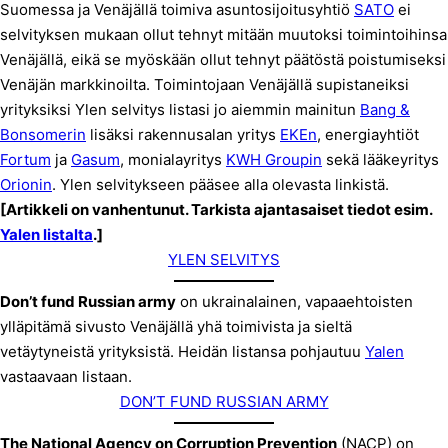
Suomessa ja Venäjällä toimiva asuntosijoitusyhtiö
SATO
ei
selvityksen mukaan ollut tehnyt mitään muutoksi toimintoihinsa
Venäjällä, eikä se myöskään ollut tehnyt päätöstä poistumiseksi
Venäjän markkinoilta. Toimintojaan Venäjällä supistaneiksi
yrityksiksi Ylen selvitys listasi jo aiemmin mainitun
Bang &
Bonsomerin
lisäksi rakennusalan yritys
EKEn
, energiayhtiöt
Fortum
ja
Gasum
, monialayritys
KWH Groupin
sekä lääkeyritys
Orionin
. Ylen selvitykseen pääsee alla olevasta linkistä.
[Artikkeli on vanhentunut. Tarkista ajantasaiset tiedot esim.
Yalen listalta
.]
YLEN SELVITYS
Don’t fund Russian army
on ukrainalainen, vapaaehtoisten
ylläpitämä sivusto Venäjällä yhä toimivista ja sieltä
vetäytyneistä yrityksistä. Heidän listansa pohjautuu
Yalen
vastaavaan listaan.
DON’T FUND RUSSIAN ARMY
The National Agency on Corruption Prevention
(NACP) on