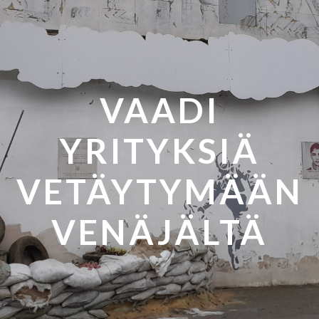
VAADI
YRITYKSIÄ
VETÄYTYMÄÄN
VENÄJÄLTÄ