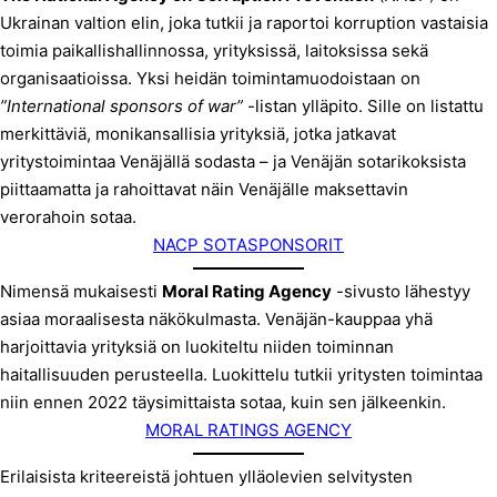
Ukrainan valtion elin, joka tutkii ja raportoi korruption vastaisia
toimia paikallishallinnossa, yrityksissä, laitoksissa sekä
organisaatioissa. Yksi heidän toimintamuodoistaan on
”International sponsors of war”
-listan ylläpito. Sille on listattu
merkittäviä, monikansallisia yrityksiä, jotka jatkavat
yritystoimintaa Venäjällä sodasta – ja Venäjän sotarikoksista
piittaamatta ja rahoittavat näin Venäjälle maksettavin
verorahoin sotaa.
NACP SOTASPONSORIT
Nimensä mukaisesti
Moral Rating Agency
-sivusto lähestyy
asiaa moraalisesta näkökulmasta. Venäjän-kauppaa yhä
harjoittavia yrityksiä on luokiteltu niiden toiminnan
haitallisuuden perusteella. Luokittelu tutkii yritysten toimintaa
niin ennen 2022 täysimittaista sotaa, kuin sen jälkeenkin.
MORAL RATINGS AGENCY
Erilaisista kriteereistä johtuen ylläolevien selvitysten