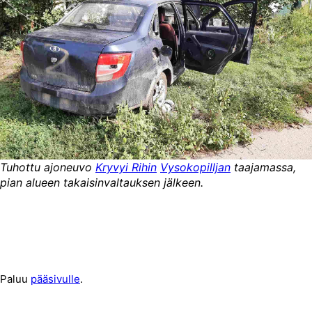
Tuhottu ajoneuvo
Kryvyi Rihin
Vysokopilljan
taajamassa,
pian alueen takaisinvaltauksen jälkeen.
Paluu
pääsivulle
.