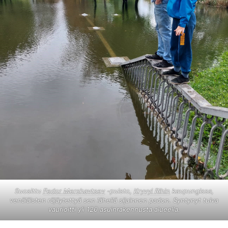
Suosittu
Fedor Mershavtsev
-puisto,
Kryvyi Rihin
kaupungissa,
venäläisten räjäytettyä sen lähellä sijainnen padon. Syntynyt tulva
vaurioitti yli 120 asuinrakennusta alueella.