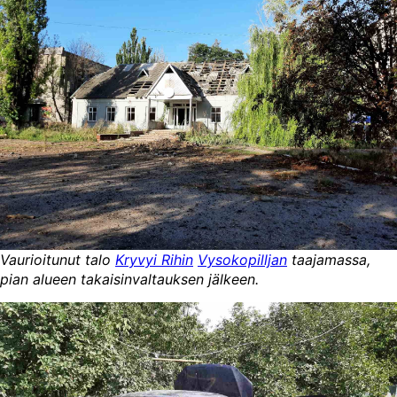
Vaurioitunut talo
Kryvyi Rihin
Vysokopilljan
taajamassa,
pian alueen takaisinvaltauksen jälkeen.