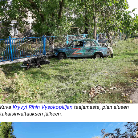
Kuva
Kryvyi Rihin
Vysokopilljan
taajamasta, pian alueen
takaisinvaltauksen jälkeen.