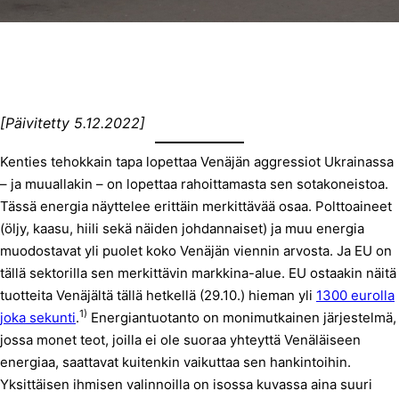
[Päivitetty 5.12.2022]
Kenties tehokkain tapa lopettaa Venäjän aggressiot Ukrainassa
– ja muuallakin – on lopettaa rahoittamasta sen sotakoneistoa.
Tässä energia näyttelee erittäin merkittävää osaa. Polttoaineet
(öljy, kaasu, hiili sekä näiden johdannaiset) ja muu energia
muodostavat yli puolet koko Venäjän viennin arvosta. Ja EU on
tällä sektorilla sen merkittävin markkina-alue. EU ostaakin näitä
tuotteita Venäjältä tällä hetkellä (29.10.) hieman yli
1300 eurolla
1)
joka sekunti
.
Energiantuotanto on monimutkainen järjestelmä,
jossa monet teot, joilla ei ole suoraa yhteyttä Venäläiseen
energiaa, saattavat kuitenkin vaikuttaa sen hankintoihin.
Yksittäisen ihmisen valinnoilla on isossa kuvassa aina suuri