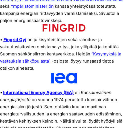
sekä
Ympäristöministeriön
kanssa yhteistyössä toteutettu
kampanja energian riittävyyden varmistamiseksi. Sivustolla
paljon energiansäästövinkkejä.
•
Fingrid Oyj
on julkisyhteistöjen sekä rahoitus- ja
vakuutuslaitosten omistama yritys, joka ylläpitää ja kehittää
Suomen sähkönsiirron kantaverkkoa. Heidän
”Kysymyksiä ja
vastauksia sähköpulasta”
-osiosta löytyy runsaasti tietoa
otsikon aiheesta.
•
International Energy Agency (IEA)
eli
Kansainvälinen
energiajärjestö
on vuonna 1974 perustettu kansainvälinen
energia-alan järjestö. Sen tehtäviin kuuluu maailman
energiaturvallisuuden ja energian saatavuuden edistäminen,
kestävän kehityksen keinoin. Näiltä sivuilta löydät hyödyllisiä