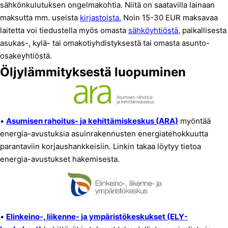
sähkönkulutuksen ongelmakohtia. Niitä on saatavilla lainaan
maksutta mm. useista
kirjastoista.
Noin 15-30 EUR maksavaa
laitetta voi tiedustella myös omasta
sähköyhtiöstä
, paikallisesta
asukas-, kylä- tai omakotiyhdistyksestä tai omasta asunto-
osakeyhtiöstä.
Öljylämmityksestä luopuminen
•
Asumisen rahoitus- ja kehittämiskeskus (ARA)
myöntää
energia-avustuksia asuinrakennusten energiatehokkuutta
parantaviin korjaushankkeisiin. Linkin takaa löytyy tietoa
energia-avustukset hakemisesta.
•
Elinkeino-, liikenne- ja ympäristökeskukset (ELY-