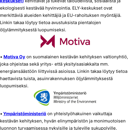
keskukset)
kehittävät ja tukevat taloudellista, sosiaalista ja
ekologisesti kestävää hyvinvointia. ELY-keskukset ovat
merkittäviä alueiden kehittäjiä ja EU-rahoituksen myöntäjiä.
Linkin takaa löytyy tietoa avustuksista pientalojen
öljylämmityksestä luopumiseksi.
•
Motiva Oy
on suomalainen kestävän kehityksen valtionyhtiö,
joka ohjeistaa sekä yritys- että yksityisasiakkaita mm.
energiansäästöön liittyvissä asioissa. Linkin takaa löytyy tietoa
haettavista tuista, asuinrakennuksen öljylämmityksestä
luopumiseksi.
•
Ympäristöministeriö
on yhteistyöhakuinen vaikuttaja
kestävän kehityksen, hyvän elinympäristön ja monimuotoisen
luonnon turvaamisessa nykyisille ja tuleville sukupolville.