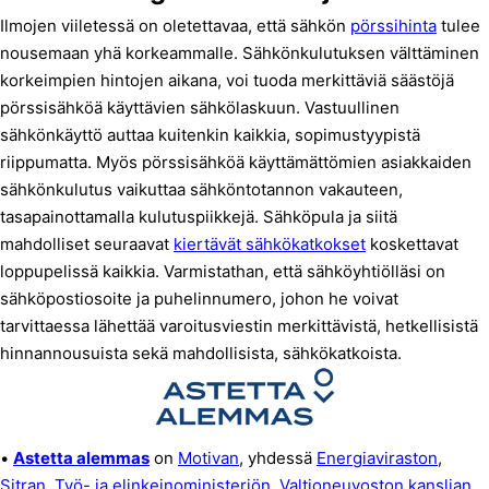
Ilmojen viiletessä on oletettavaa, että sähkön
pörssihinta
tulee
nousemaan yhä korkeammalle. Sähkönkulutuksen välttäminen
korkeimpien hintojen aikana, voi tuoda merkittäviä säästöjä
pörssisähköä käyttävien sähkölaskuun. Vastuullinen
sähkönkäyttö auttaa kuitenkin kaikkia, sopimustyypistä
riippumatta. Myös pörssisähköä käyttämättömien asiakkaiden
sähkönkulutus vaikuttaa sähköntotannon vakauteen,
tasapainottamalla kulutuspiikkejä. Sähköpula ja siitä
mahdolliset seuraavat
kiertävät sähkökatkokset
koskettavat
loppupelissä kaikkia. Varmistathan, että sähköyhtiölläsi on
sähköpostiosoite ja puhelinnumero, johon he voivat
tarvittaessa lähettää varoitusviestin merkittävistä, hetkellisistä
hinnannousuista sekä mahdollisista, sähkökatkoista.
•
Astetta alemmas
on
Motivan
, yhdessä
Energiaviraston
,
Sitran
,
Työ- ja elinkeinoministeriön
,
Valtioneuvoston kanslian