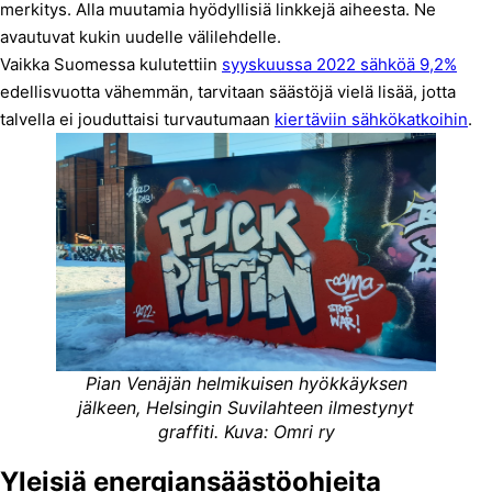
merkitys. Alla muutamia hyödyllisiä linkkejä aiheesta. Ne
avautuvat kukin uudelle välilehdelle.
Vaikka Suomessa kulutettiin
syyskuussa 2022 sähköä 9,2%
edellisvuotta vähemmän, tarvitaan säästöjä vielä lisää, jotta
talvella ei jouduttaisi turvautumaan
kiertäviin sähkökatkoihin
.
Pian Venäjän helmikuisen hyökkäyksen
jälkeen, Helsingin Suvilahteen ilmestynyt
graffiti.
Kuva: Omri ry
Yleisiä energiansäästöohjeita