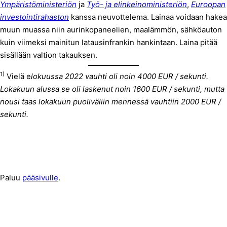
Ympäristöministeriön
ja
Työ- ja elinkeinoministeriön
,
Euroopan
investointirahaston
kanssa neuvottelema. Lainaa voidaan hakea
muun muassa niin aurinkopaneelien, maalämmön, sähköauton
kuin viimeksi mainitun latausinfrankin hankintaan. Laina pitää
sisällään valtion takauksen.
1)
Vielä e
lokuussa 2022 vauhti oli noin 4000 EUR / sekunti.
Lokakuun alussa se oli laskenut noin 1600 EUR / sekunti, mutta
nousi taas lokakuun puoliväliin mennessä vauhtiin 2000 EUR /
sekunti.
Paluu
pääsivulle
.