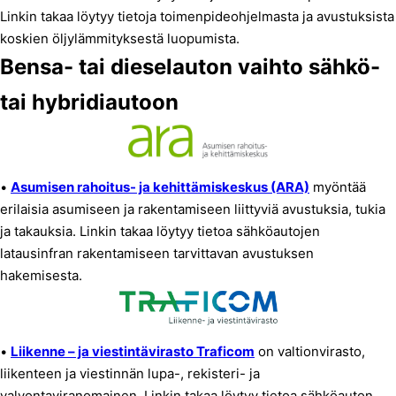
Linkin takaa löytyy tietoja toimenpideohjelmasta ja avustuksista
koskien öljylämmityksestä luopumista.
Bensa- tai dieselauton vaihto sähkö-
tai hybridiautoon
•
Asumisen rahoitus- ja kehittämiskeskus (ARA)
myöntää
erilaisia asumiseen ja rakentamiseen liittyviä avustuksia, tukia
ja takauksia. Linkin takaa löytyy tietoa sähköautojen
latausinfran rakentamiseen tarvittavan avustuksen
hakemisesta.
•
Liikenne – ja viestintävirasto Traficom
on valtionvirasto,
liikenteen ja viestinnän lupa-, rekisteri- ja
valvontaviranomainen. Linkin takaa löytyy tietoa sähköauton