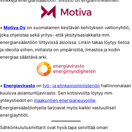
vinkkejä energiansäästöön. Sivusto on englanninkielinen.
•
Motiva Oy
on suomalainen kestävän kehityksen valtionyhtiö,
joka ohjeistaa sekä yritys- että yksityisasiakkaita mm.
energiansäästöön liittyvissä asioissa. Linkin takaa löytyy tietoa
ja ideoita siihen, millaista on ympäristöä, ilmastoa ja kodin
energiaa säästävä arki.
•
Energiavirasto
on
työ- ja elinkeinoministeriön
hallinnonalaan
kuuluva asiantuntijavirasto. Sen kotisivuilta löytyy mm.
yhteystiedot eri
maakuntien energianeuvojille
.
Energiansäästöohjeita tarjoavat myös kaikki vastuulliset
energiayhtiöt.
Sähkönkulutusmittarit ovat hyvä tapa selvittää oman