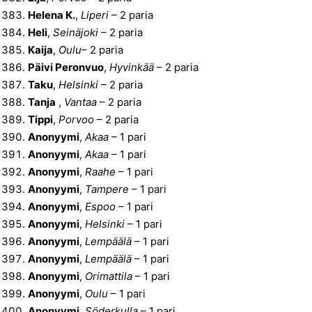
Helena K.
,
Liperi
– 2 paria
Heli
,
Seinäjoki
– 2 paria
Kaija
,
Oulu
– 2 paria
Päivi Peronvuo
,
Hyvinkää
– 2 paria
Taku
,
Helsinki
– 2 paria
Tanja
,
Vantaa
– 2 paria
Tippi
,
Porvoo
– 2 paria
Anonyymi
,
Akaa
– 1 pari
Anonyymi
,
Akaa
– 1 pari
Anonyymi
,
Raahe
– 1 pari
Anonyymi
,
Tampere
– 1 pari
Anonyymi
,
Espoo
– 1 pari
Anonyymi
,
Helsinki
– 1 pari
Anonyymi
,
Lempäälä
– 1 pari
Anonyymi
,
Lempäälä
– 1 pari
Anonyymi
,
Orimattila
– 1 pari
Anonyymi
,
Oulu
– 1 pari
Anonyymi
,
Söderkulla
– 1 pari