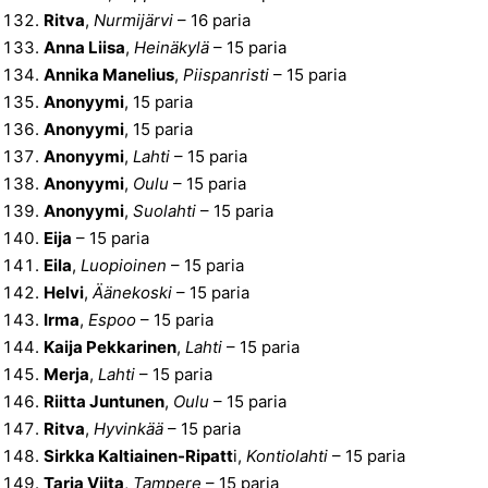
Ritva
,
Nurmijärvi
– 16 paria
Anna Liisa
,
Heinäkylä
– 15 paria
Annika Manelius
,
Piispanristi
– 15 paria
Anonyymi
, 15 paria
Anonyymi
, 15 paria
Anonyymi
,
Lahti
– 15 paria
Anonyymi
,
Oulu
– 15 paria
Anonyymi
,
Suolahti
– 15 paria
Eija
– 15 paria
Eila
,
Luopioinen
– 15 paria
Helvi
,
Äänekoski
– 15 paria
Irma
,
Espoo
– 15 paria
Kaija Pekkarinen
,
Lahti
– 15 paria
Merja
,
Lahti
– 15 paria
Riitta Juntunen
,
Oulu
– 15 paria
Ritva
,
Hyvinkää
– 15 paria
Sirkka Kaltiainen-Ripatt
i,
Kontiolahti
– 15 paria
Tarja Viita
,
Tampere
– 15 paria