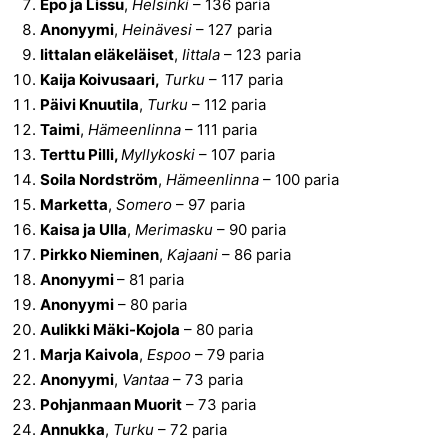
Epo ja Lissu
,
Helsinki
– 136 paria
Anonyymi
,
Heinävesi
– 127 paria
Iittalan eläkeläiset
,
Iittala
– 123 paria
Kaija Koivusaari,
Turku
– 117 paria
Päivi Knuutila
,
Turku
– 112 paria
Taimi
,
Hämeenlinna
– 111 paria
Terttu Pilli,
Myllykoski
– 107 paria
Soila Nordström
,
Hämeenlinna
– 100 paria
Marketta
,
Somero
– 97 paria
Kaisa ja Ulla
,
Merimasku
– 90 paria
Pirkko Nieminen
,
Kajaani
– 86 paria
Anonyymi
– 81 paria
Anonyymi
– 80 paria
Aulikki Mäki-Kojola
– 80 paria
Marja Kaivola
,
Espoo
– 79 paria
Anonyymi
,
Vantaa
– 73 paria
Pohjanmaan Muorit
– 73 paria
Annukka
,
Turku
– 72 paria