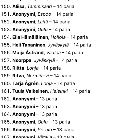
Aliisa
,
Tammisaari
– 14 paria
Anonyymi
,
Espoo
– 14 paria
Anonyymi
,
Lahti
– 14 paria
Anonyymi
,
Oulu
– 14 paria
Eila Hämäläinen
,
Hollola
– 14 paria
Heli Tapaninen
,
Jyväskylä
– 14 paria
Maija Åstrand
,
Vantaa
– 14 paria
Noorppa
,
Jyväskylä
– 14 paria
Riitta
,
Lohja
– 14 paria
Ritva
,
Nurmijärvi
– 14 paria
Tarja Ågrén
,
Lohja
– 14 paria
Tuula Valkeinen
,
Helsinki
– 14 paria
Anonyymi
– 13 paria
Anonyymi
– 13 paria
Anonyymi
– 13 paria
Anonyymi
,
Oulu
– 13 paria
Anonyymi
,
Perniö
– 13 paria
Anonyymi
,
Viitaila
– 13 paria