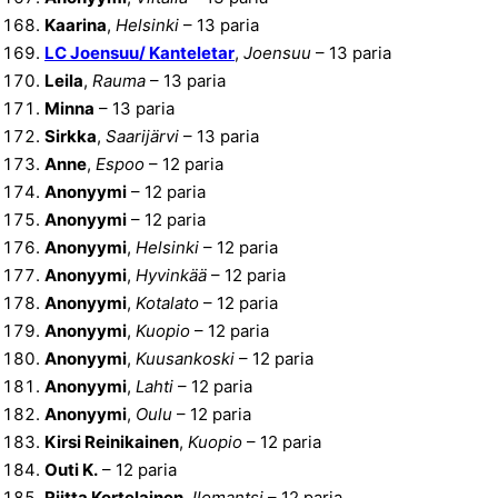
Kaarina
,
Helsinki
– 13 paria
LC Joensuu/ Kanteletar
,
Joensuu
– 13 paria
Leila
,
Rauma
– 13 paria
Minna
– 13 paria
Sirkka
,
Saarijärvi
– 13 paria
Anne
,
Espoo
– 12 paria
Anonyymi
– 12 paria
Anonyymi
– 12 paria
Anonyymi
,
Helsinki
– 12 paria
Anonyymi
,
Hyvinkää
– 12 paria
Anonyymi
,
Kotalato
– 12 paria
Anonyymi
,
Kuopio
– 12 paria
Anonyymi
,
Kuusankoski
– 12 paria
Anonyymi
,
Lahti
– 12 paria
Anonyymi
,
Oulu
– 12 paria
Kirsi Reinikainen
,
Kuopio
– 12 paria
Outi K.
– 12 paria
Riitta Kortelainen
,
Ilomantsi
– 12 paria