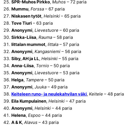
SPR-Muhos Pirkko
,
Muhos
– 72 paria
Mummu
,
Forssa
– 67 paria
Niskasen tytöt
,
Helsinki
– 65 paria
Tove Tiuri
– 63 paria
Anonyymi
,
Lievestuore
– 60 paria
Sirkka-Liisa
,
Rauma
– 58 paria
Iittalan mummot
,
Iittala
– 57 paria
Anonyymi
,
Kangasniemi
– 56 paria
Siby, AH ja LL
,
Helsinki
– 55 paria
Anna-Liisa
,
Tornio
– 50 paria
Anonyymi
,
Lievestuore
– 53 paria
Helga
,
Tampere
– 50 paria
Anonyymi
,
Juuka
– 49 paria
Keiteleen runo- ja neulekahvilan väki
,
Keitele
– 48 paria
Eila Kumpulainen
,
Helsinki
– 47 paria
Anonyymi
,
Helsinki
– 44 paria
Helena
,
Espoo
– 44 paria
A & K
,
Alavus
– 43 paria