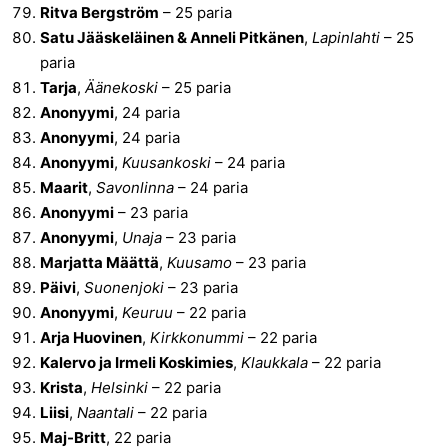
Ritva Bergström
– 25 paria
Satu Jääskeläinen & Anneli Pitkänen
,
Lapinlahti
– 25
paria
Tarja
,
Äänekoski
– 25 paria
Anonyymi
, 24 paria
Anonyymi
, 24 paria
Anonyymi
,
Kuusankoski
– 24 paria
Maarit
,
Savonlinna
– 24 paria
Anonyymi
– 23 paria
Anonyymi
,
Unaja
– 23 paria
Marjatta Määttä
,
Kuusamo
– 23 paria
Päivi
,
Suonenjoki
– 23 paria
Anonyymi
,
Keuruu
– 22 paria
Arja Huovinen
,
Kirkkonummi
– 22 paria
Kalervo ja Irmeli Koskimies
,
Klaukkala
– 22 paria
Krista
,
Helsinki
– 22 paria
Liisi
,
Naantali
– 22 paria
Maj-Britt
, 22 paria