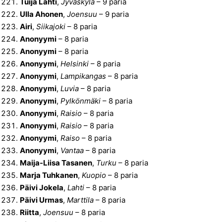
Tuija Lahti
,
Jyväskylä
– 9 paria
Ulla Ahonen
,
Joensuu
– 9 paria
Airi
,
Siikajoki
– 8 paria
Anonyymi
– 8 paria
Anonyymi
– 8 paria
Anonyymi
,
Helsinki
– 8 paria
Anonyymi
,
Lampikangas
– 8 paria
Anonyymi
,
Luvia
– 8 paria
Anonyymi
,
Pylkönmäki
– 8 paria
Anonyymi
,
Raisio
– 8 paria
Anonyymi
,
Raisio
– 8 paria
Anonyymi
,
Raiso
– 8 paria
Anonyymi
,
Vantaa
– 8 paria
Maija-Liisa Tasanen
,
Turku
– 8 paria
Marja Tuhkanen
,
Kuopio
– 8 paria
Päivi Jokela
,
Lahti
– 8 paria
Päivi Urmas
,
Marttila
– 8 paria
Riitta
,
Joensuu
– 8 paria