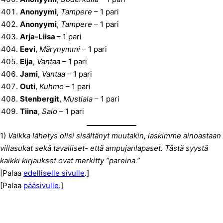
Anonyymi
,
Tampere
– 1 pari
Anonyymi
,
Tampere
– 1 pari
Arja-Liisa
– 1 pari
Eevi
,
Märynymmi
– 1 pari
Eija
,
Vantaa
– 1 pari
Jami
,
Vantaa
– 1 pari
Outi
,
Kuhmo
– 1 pari
Stenbergit
,
Mustiala
– 1 pari
Tiina
,
Salo
– 1 pari
1)
Vaikka lähetys olisi sisältänyt muutakin, laskimme ainoastaan
villasukat sekä tavalliset- että ampujanlapaset. Tästä syystä
kaikki kirjaukset ovat merkitty ”pareina.”
[Palaa
edelliselle sivulle
.]
[Palaa
pääsivulle
.]