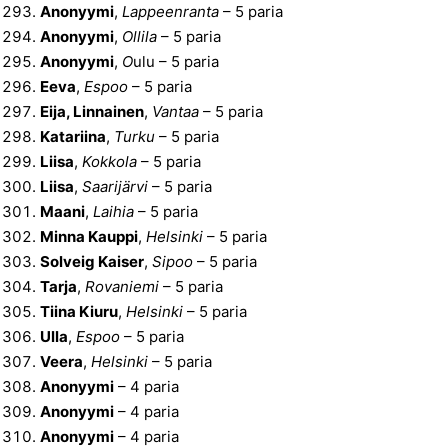
Anonyymi
,
Lappeenranta
– 5 paria
Anonyymi
,
Ollila
– 5 paria
Anonyymi
,
O
ulu – 5 paria
Eeva
,
Espoo
– 5 paria
Eija, Linnainen
,
Vantaa
– 5 paria
Katariina
,
Turku
– 5 paria
Liisa
,
Kokkola
– 5 paria
Liisa
,
Saarijärvi
– 5 paria
Maani
,
Laihia
– 5 paria
Minna Kauppi
,
Helsinki
– 5 paria
Solveig Kaiser
,
Sipoo
– 5 paria
Tarja
,
Rovaniemi
– 5 paria
Tiina Kiuru
,
Helsinki
– 5 paria
Ulla
,
Espoo
– 5 paria
Veera
,
Helsinki
– 5 paria
Anonyymi
– 4 paria
Anonyymi
– 4 paria
Anonyymi
– 4 paria