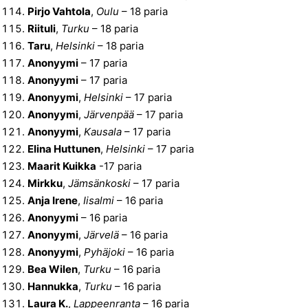
Pirjo Vahtola
,
Oulu
– 18 paria
Riituli
,
Turku
– 18 paria
Taru
,
Helsinki
– 18 paria
Anonyymi
– 17 paria
Anonyymi
– 17 paria
Anonyymi
,
Helsinki
– 17 paria
Anonyymi
,
Järvenpää
– 17 paria
Anonyymi
,
Kausala
– 17 paria
Elina Huttunen
,
Helsinki
– 17 paria
Maarit Kuikka
-17 paria
Mirkku
,
Jämsänkoski
– 17 paria
Anja Irene
,
Iisalmi
– 16 paria
Anonyymi
– 16 paria
Anonyymi
,
Järvelä
– 16 paria
Anonyymi
,
Pyhäjoki
– 16 paria
Bea Wilen
,
Turku
– 16 paria
Hannukka
,
Turku
– 16 paria
Laura K.
,
Lappeenranta
– 16 paria