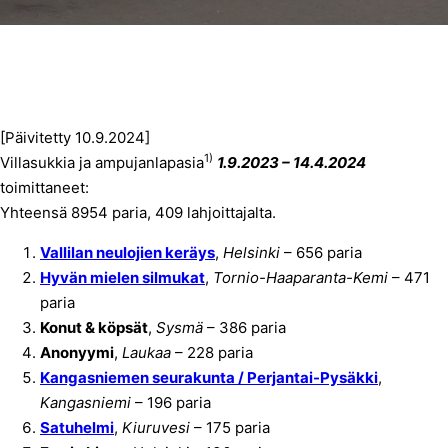
[Päivitetty 10.9.2024]
1)
Villasukkia ja ampujanlapasia
1.9.2023 – 14.4.2024
toimittaneet:
Yhteensä 8954 paria, 409 lahjoittajalta.
Vallilan neulojien keräys
,
Helsinki
– 656 paria
Hyvän mielen silmukat
,
Tornio-Haaparanta-Kemi
– 471
paria
Konut & köpsät
,
Sysmä
– 386 paria
Anonyymi
,
Laukaa
– 228 paria
Kangasniemen seurakunta / Perjantai-Pysäkki
,
Kangasniemi
– 196 paria
Satuhelmi
,
Kiuruvesi
– 175 paria