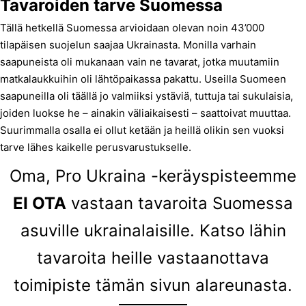
Tavaroiden tarve Suomessa
Tällä hetkellä Suomessa arvioidaan olevan noin 43’000
tilapäisen suojelun saajaa Ukrainasta. Monilla varhain
saapuneista oli mukanaan vain ne tavarat, jotka muutamiin
matkalaukkuihin oli lähtöpaikassa pakattu. Useilla Suomeen
saapuneilla oli täällä jo valmiiksi ystäviä, tuttuja tai sukulaisia,
joiden luokse he – ainakin väliaikaisesti – saattoivat muuttaa.
Suurimmalla osalla ei ollut ketään ja heillä olikin sen vuoksi
tarve lähes kaikelle perusvarustukselle.
Oma, Pro Ukraina -keräyspisteemme
EI OTA
vastaan tavaroita Suomessa
asuville ukrainalaisille. Katso lähin
tavaroita heille vastaanottava
toimipiste tämän sivun alareunasta.