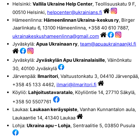
Helsinki:
Vallila Ukraine Help Center
, Teollisuuskatu 9 F,
00510 Helsinki,
helpcenter@ukrainians.fi
Hämeenlinna:
Hämeenlinnan Ukraina-keskus ry
, Birger
Jaarlinkatu 6, 13100 Hämeenlinna, +358 40 610 7887,
ukrainakeskushameenlinna@gmail.com
Jyväskylä:
Apua Ukrainaan ry
,
team@apuaukrainaanjkl.fi
Jyväskylä:
Jyväskylän Apu Ukrainalaisille
, Väinönkatu
30, 40100 Jyväskylä
Järvenpää:
Ilmaritori
, Valtuustonkatu 3, 04410 Järvenpää,
+358 ​45 133 4462,
ilmari@ilmaritori.fi
Köyliö:
Lahjoitustavaratalo
, Köyliöntie 14, 27710 Säkylä,
+358 50 5507761
Laukaa:
Laukaan keräyspiste
, Vanhan Kunnantalon aula,
Laukaantie 14, 41340 Laukaa
Lohja:
Ukraina apu – Lohja
, Sentraalitie 5, 03850 Pusula