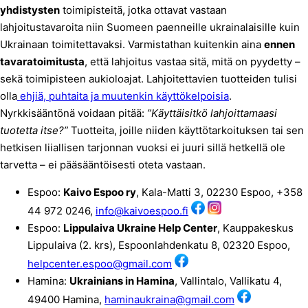
yhdistysten
toimipisteitä, jotka ottavat vastaan
lahjoitustavaroita niin Suomeen paenneille ukrainalaisille kuin
Ukrainaan toimitettavaksi. Varmistathan kuitenkin aina
ennen
tavaratoimitusta
, että lahjoitus vastaa sitä, mitä on pyydetty –
sekä toimipisteen aukioloajat. Lahjoitettavien tuotteiden tulisi
olla
ehjiä, puhtaita ja muutenkin käyttökelpoisia
.
Nyrkkisääntönä voidaan pitää:
”Käyttäisitkö lahjoittamaasi
tuotetta itse?”
Tuotteita, joille niiden käyttötarkoituksen tai sen
hetkisen liiallisen tarjonnan vuoksi ei juuri sillä hetkellä ole
tarvetta – ei pääsääntöisesti oteta vastaan.
Espoo:
Kaivo Espoo ry
, Kala-Matti 3, 02230 Espoo, +358
44 972 0246,
info@kaivoespoo.fi
Espoo:
Lippulaiva Ukraine Help Center
, Kauppakeskus
Lippulaiva (2. krs), Espoonlahdenkatu 8, 02320 Espoo,
helpcenter.espoo@gmail.com
Hamina:
Ukrainians in Hamina
, Vallintalo, Vallikatu 4,
49400 Hamina,
haminaukraina@gmail.com