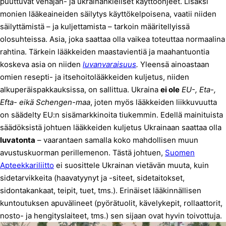
puuttuvat venäjän- ja ukrainankieliset käyttöohjeet. Lisäksi
monien lääkeaineiden säilytys käyttökelpoisena, vaatii niiden
säilyttämistä – ja kuljettamista – tarkoin määritellyissä
olosuhteissa. Asia, joka saattaa olla vaikea toteuttaa normaalina
rahtina. Tärkein lääkkeiden maastavientiä ja maahantuontia
koskeva asia on niiden
luvanvaraisuus
.
Yleensä ainoastaan
omien resepti- ja itsehoitolääkkeiden kuljetus, niiden
alkuperäispakkauksissa, on sallittua. Ukraina
ei ole
EU-, Eta-,
Efta- eikä Schengen-maa
, joten myös lääkkeiden liikkuvuutta
on säädelty EU:n sisämarkkinoita tiukemmin. Edellä mainituista
säädöksistä johtuen lääkkeiden kuljetus Ukrainaan saattaa olla
luvatonta
– vaarantaen samalla koko mahdollisen muun
avustuskuorman perillemenon. Tästä johtuen,
Suomen
Apteekkariliitto
ei suosittele Ukrainan vietävän muuta, kuin
sidetarvikkeita (haavatyynyt ja -siteet, sidetaitokset,
sidontakankaat, teipit, tuet, tms.). Erinäiset lääkinnällisen
kuntoutuksen apuvälineet (pyörätuolit, kävelykepit, rollaattorit,
nosto- ja hengityslaiteet, tms.) sen sijaan ovat hyvin toivottuja.