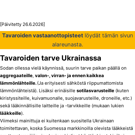
[Päivitetty 26.6.2026]
Tavaroiden vastaanottopisteet
löydät tämän sivun
alareunasta.
Tavaroiden tarve Ukrainassa
Sodan ollessa vielä käynnissä, suurin tarve paikan päällä on
aggregaateille
,
valon-, virran- ja ennen kaikkea
lämmönlähteille.
(Ja erityisesti sähköstä riippumattomista
lämmönlähteistä). Lisäksi erinäisille
sotilasvarusteille
(kuten
kiristyssiteille, kuivamuonalle, suojavarusteille, droneille, etc.)
sekä lääkinnällisille laitteille ja -tarvikkeille (mukaan lukien
lääkkeille
).
Viimeksi mainittuja ei kuitenkaan suositella Ukrainaan
toimitettavan, koska Suomessa markkinoilla olevista lääkkeistä