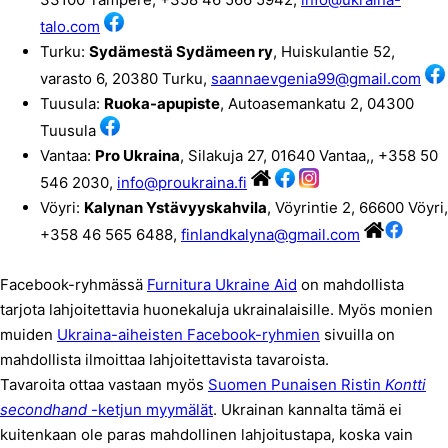
talo.com
Turku:
Sydämestä Sydämeen ry
, Huiskulantie 52,
varasto 6, 20380 Turku,
saannaevgenia99@gmail.com
Tuusula:
Ruoka-apupiste
, Autoasemankatu 2, 04300
Tuusula
Vantaa:
Pro Ukraina
, Silakuja 27, 01640 Vantaa,, +358 50
546 2030,
info@proukraina.fi
Vöyri:
Kalynan Ystävyyskahvila
, Vöyrintie 2, 66600 Vöyri,
+358 46 565 6488,
finlandkalyna@gmail.com
Facebook-ryhmässä
Furnitura Ukraine Aid
on mahdollista
tarjota lahjoitettavia huonekaluja ukrainalaisille. Myös monien
muiden
Ukraina-aiheisten Facebook-ryhmien
sivuilla on
mahdollista ilmoittaa lahjoitettavista tavaroista.
Tavaroita ottaa vastaan myös
Suomen Punaisen Ristin
Kontti
secondhand
-ketjun myymälät
. Ukrainan kannalta tämä ei
kuitenkaan ole paras mahdollinen lahjoitustapa, koska vain