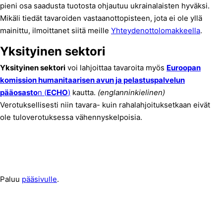
pieni osa saadusta tuotosta ohjautuu ukrainalaisten hyväksi.
Mikäli tiedät tavaroiden vastaanottopisteen, jota ei ole yllä
mainittu, ilmoittanet siitä meille
Yhteydenottolomakkeella
.
Yksityinen sektori
Yksityinen sektori
voi lahjoittaa tavaroita myös
Euroopan
komission humanitaarisen avun ja pelastuspalvelun
pääosasto
n (
ECHO
)
kautta.
(englanninkielinen)
Verotuksellisesti niin tavara- kuin rahalahjoituksetkaan eivät
ole tuloverotuksessa vähennyskelpoisia.
Paluu
pääsivulle
.