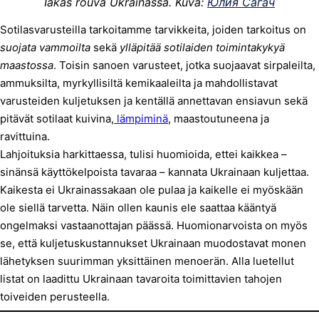
Iäkäs rouva Ukrainassa. Kuva:
Юлия Сагач
Sotilasvarusteilla tarkoitamme tarvikkeita, joiden tarkoitus on
suojata vammoilta
sekä
ylläpitää sotilaiden toimintakykyä
maastossa
. Toisin sanoen varusteet, jotka suojaavat sirpaleilta,
ammuksilta, myrkyllisiltä kemikaaleilta ja mahdollistavat
varusteiden kuljetuksen ja kentällä annettavan ensiavun sekä
pitävät sotilaat kuivina,
lämpiminä
, maastoutuneena ja
ravittuina.
Lahjoituksia harkittaessa, tulisi huomioida, ettei kaikkea –
sinänsä käyttökelpoista tavaraa – kannata Ukrainaan kuljettaa.
Kaikesta ei Ukrainassakaan ole pulaa ja kaikelle ei myöskään
ole siellä tarvetta. Näin ollen kaunis ele saattaa kääntyä
ongelmaksi vastaanottajan päässä. Huomionarvoista on myös
se, että kuljetuskustannukset Ukrainaan muodostavat monen
lähetyksen suurimman yksittäinen menoerän. Alla luetellut
listat on laadittu Ukrainaan tavaroita toimittavien tahojen
toiveiden perusteella.