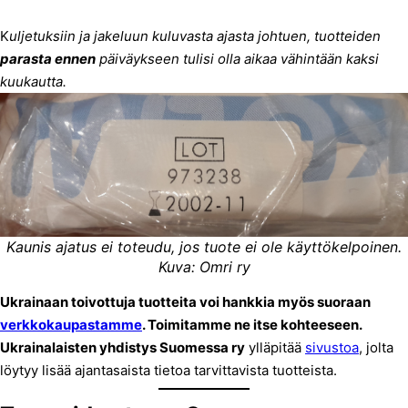
K
uljetuksiin ja jakeluun kuluvasta ajasta johtuen, tuotteiden
parasta ennen
päiväykseen tulisi olla aikaa vähintään kaksi
kuukautta.
Kaunis ajatus ei toteudu, jos tuote ei ole käyttökelpoinen.
Kuva: Omri ry
Ukrainaan toivottuja tuotteita voi hankkia myös suoraan
verkkokaupastamme
. Toimitamme ne itse kohteeseen.
Ukrainalaisten yhdistys Suomessa ry
ylläpitää
sivustoa
, jolta
löytyy lisää ajantasaista tietoa tarvittavista tuotteista.