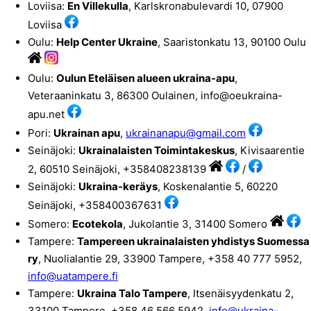
Loviisa:
En Villekulla
, Karlskronabulevardi 10, 07900
Loviisa
Oulu:
Help Center Ukraine
, Saaristonkatu 13, 90100 Oulu
Oulu:
Oulun Eteläisen alueen ukraina-apu
,
Veteraaninkatu 3, 86300 Oulainen, info@oeukraina-
apu.net
Pori:
Ukrainan apu
,
ukrainanapu@gmail.com
Seinäjoki:
Ukrainalaisten Toimintakeskus
, Kivisaarentie
2, 60510 Seinäjoki, +358408238139
/
Seinäjoki:
Ukraina-keräys
, Koskenalantie 5, 60220
Seinäjoki, +358400367631
Somero:
Ecotekola
, Jukolantie 3, 31400 Somero
Tampere:
Tampereen ukrainalaisten yhdistys Suomessa
ry
, Nuolialantie 29, 33900 Tampere, +358 40 777 5952,
info@uatampere.fi
Tampere:
Ukraina Talo Tampere
, Itsenäisyydenkatu 2,
33100 Tampere, +358 46 566 5942,
info@ukraina-