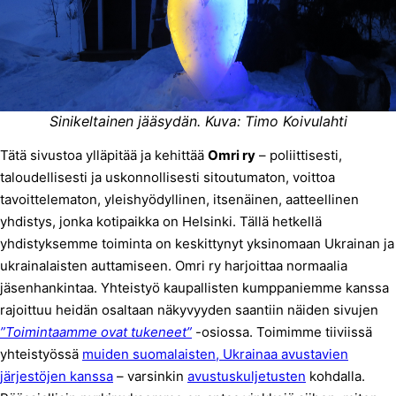
Sinikeltainen jääsydän.
Kuva: Timo Koivulahti
Tätä sivustoa ylläpitää ja kehittää
Omri ry
– poliittisesti,
taloudellisesti ja uskonnollisesti sitoutumaton, voittoa
tavoittelematon, yleishyödyllinen, itsenäinen, aatteellinen
yhdistys, jonka kotipaikka on Helsinki. Tällä hetkellä
yhdistyksemme toiminta on keskittynyt yksinomaan Ukrainan ja
ukrainalaisten auttamiseen. Omri ry harjoittaa normaalia
jäsenhankintaa. Yhteistyö kaupallisten kumppaniemme kanssa
rajoittuu heidän osaltaan näkyvyyden saantiin näiden sivujen
”Toimintaamme ovat tukeneet”
-osiossa. Toimimme tiiviissä
yhteistyössä
muiden suomalaisten, Ukrainaa avustavien
järjestöjen kanssa
– varsinkin
avustuskuljetusten
kohdalla.