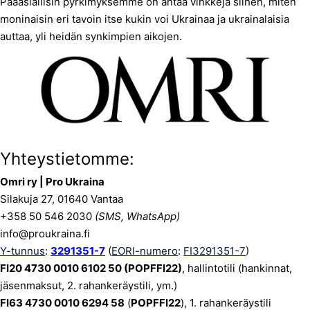
Pääasiallisin pyrkimyksemme on antaa vinkkejä siihen, miten
moninaisin eri tavoin itse kukin voi Ukrainaa ja ukrainalaisia
auttaa, yli heidän synkimpien aikojen.
Yhteystietomme:
Omri ry | Pro Ukraina
Silakuja 27, 01640 Vantaa
+358 50 546 2030
(SMS, WhatsApp)
info@proukraina.fi
Y-tunnus
:
3291351-7
(
EORI-numero
:
FI3291351-7
)
FI20 4730 0010 6102 50 (POPFFI22)
, hallintotili (hankinnat,
jäsenmaksut, 2. rahankeräystili, ym.)
FI63 4730 0010 6294 58
(
POPFFI22
), 1. rahankeräystili