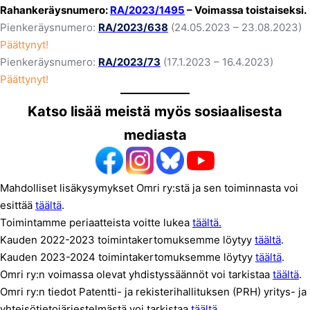
Rahankeräysnumero:
RA/2023/1495
– Voimassa toistaiseksi.
Pienkeräysnumero:
RA/2023/638
(24.05.2023 – 23.08.2023)
Päättynyt!
Pienkeräysnumero:
RA/2023/73
(17.1.2023 – 16.4.2023)
Päättynyt!
Katso lisää meistä myös sosiaalisesta
mediasta
Mahdolliset lisäkysymykset Omri ry:stä ja sen toiminnasta voi
esittää
tää
l
t
ä
.
Toimintamme periaatteista voitte lukea
täältä.
Kauden 2022-2023 toimintakertomuksemme löytyy
täältä
.
Kauden 2023-2024 toimintakertomuksemme löytyy
täältä
.
Omri ry:n voimassa olevat yhdistyssäännöt voi tarkistaa
täältä
.
Omri ry:n tiedot Patentti- ja rekisterihallituksen (PRH) yritys- ja
yhteisötietojärjestelmästä voi tarkistaa
täältä
.