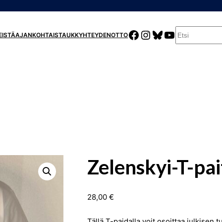
E
FACEBOOK
INSTAGRAM
BLUESKY
YOUTUBE
EISTÄ
AJANKOHTAISTA
UKK
YHTEYDENOTTO
T
S
I
Zelenskyi-T-pai
28,00
€
Tällä T-paidalla voit osoittaa julkisen 