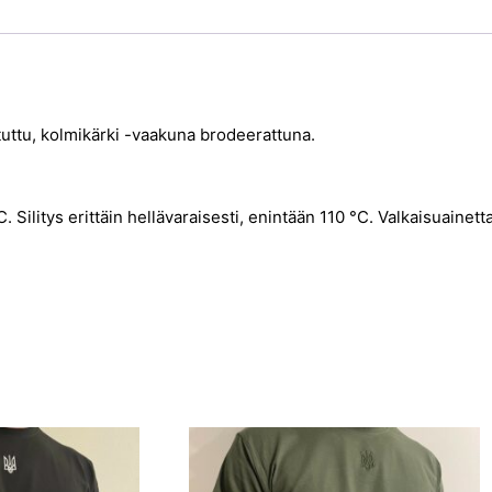
tuttu, kolmikärki -vaakuna brodeerattuna.
Silitys erittäin hellävaraisesti, enintään 110 °C. Valkaisuainett