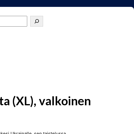
ta (XL), valkoinen
tukesi Ukrainalle, sen taistelussa