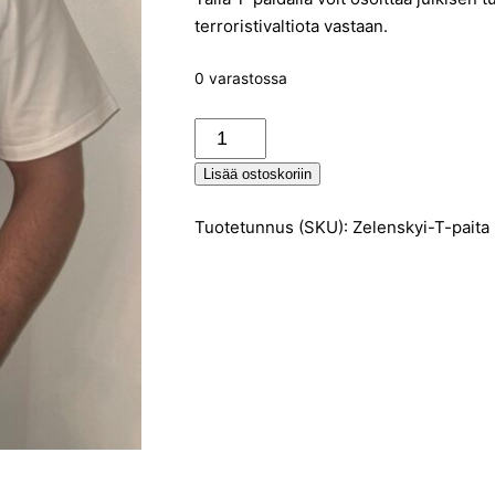
terroristivaltiota vastaan.
0 varastossa
Zelenskyi-
T-
Lisää ostoskoriin
paita
(XL),
Tuotetunnus (SKU):
Zelenskyi-T-paita 
valkoinen
määrä