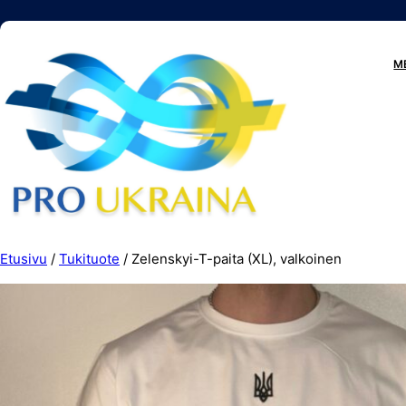
Siirry
sisältöön
M
Etusivu
/
Tukituote
/ Zelenskyi-T-paita (XL), valkoinen