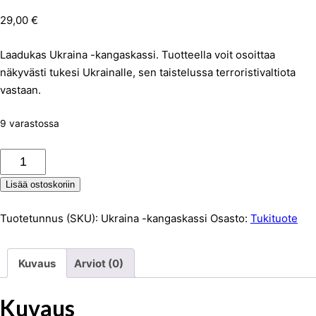
29,00
€
Laadukas Ukraina -kangaskassi. Tuotteella voit osoittaa
näkyvästi tukesi Ukrainalle, sen taistelussa terroristivaltiota
vastaan.
9 varastossa
Ukraina
-
Lisää ostoskoriin
kangaskassi
määrä
Tuotetunnus (SKU):
Ukraina -kangaskassi
Osasto:
Tukituote
Kuvaus
Arviot (0)
Kuvaus