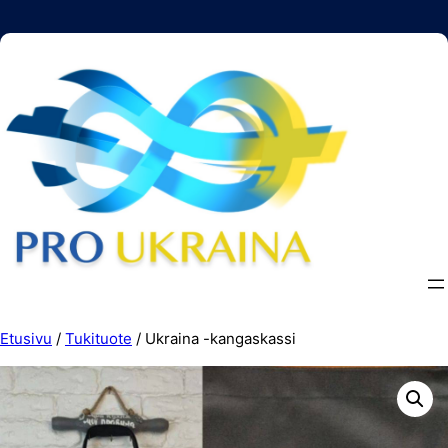
Siirry
sisältöön
Etusivu
/
Tukituote
/ Ukraina -kangaskassi